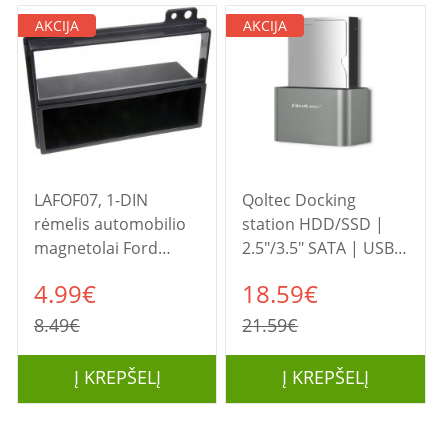
AKCIJA
AKCIJA
Qoltec Docking
LOGITECH USB
station HDD/SSD |
Unifying Receiver
2.5"/3.5" SATA | USB
3.0
18.59€
11.39€
21.59€
14.08€
Į KREPŠELĮ
Į KREPŠELĮ