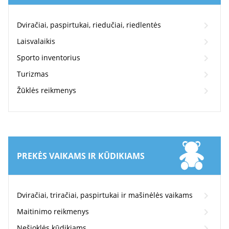
Dviračiai, paspirtukai, riedučiai, riedlentės
Laisvalaikis
Sporto inventorius
Turizmas
Žūklės reikmenys
PREKĖS VAIKAMS IR KŪDIKIAMS
Dviračiai, triračiai, paspirtukai ir mašinėlės vaikams
Maitinimo reikmenys
Nešioklės kūdikiams