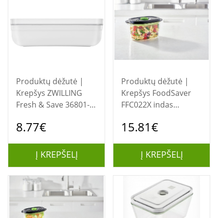
Produktų dėžutė |
Produktų dėžutė |
Krepšys ZWILLING
Krepšys FoodSaver
Fresh & Save 36801-
FFC022X indas
318-0 plastikinė
maistui laikyti Ovalus
8.77€
15.81€
vakuuminė pietų
„Box“ 1,2 L Juoda,
dėžutė, 1 l
Permatomas 1 vnt
Į KREPŠELĮ
Į KREPŠELĮ