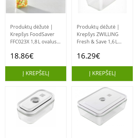
Produktų dėžutė |
Produktų dėžutė |
Krepšys FoodSaver
Krepšys ZWILLING
FFC023X 1,8 L ovalus
Fresh & Save 1,6 L
maisto laikymo indas
stiklinis maisto
18.86€
16.29€
„Box“
laikymo indas
Į KREPŠELĮ
Į KREPŠELĮ