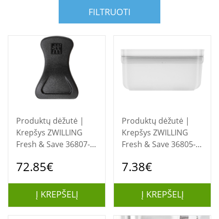
FILTRUOTI
Produktų dėžutė |
Produktų dėžutė |
Krepšys ZWILLING
Krepšys ZWILLING
Fresh & Save 36807-
Fresh & Save 36805-
006-0 S/M plastikinis
200-0 plastikinė
72.85€
7.38€
vakuumavimo
vakuuminė pietų
pradinis rinkinys, 7
dėžutė, 0,5 l
dalių
Į KREPŠELĮ
Į KREPŠELĮ