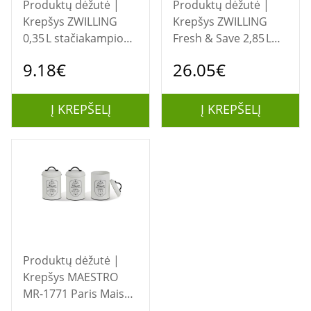
Produktų dėžutė |
Produktų dėžutė |
Krepšys ZWILLING
Krepšys ZWILLING
0,35 L stačiakampio
Fresh & Save 2,85 L
formos maisto
stiklinis maisto
9.18€
26.05€
laikymo indas „Box“
laikymo indas
Į KREPŠELĮ
Į KREPŠELĮ
Produktų dėžutė |
Krepšys MAESTRO
MR-1771 Paris Maison
3 dalių indų rinkinys