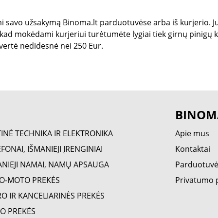
mi savo užsakymą Binoma.lt parduotuvėse arba iš kurjerio. Ju
 kad mokėdami kurjeriui turėtumėte lygiai tiek girnų pinigų
vertė nedidesnė nei 250 Eur.
BINOM
TINĖ TECHNIKA IR ELEKTRONIKA
Apie mus
FONAI, IŠMANIEJI ĮRENGINIAI
Kontaktai
ANIEJI NAMAI, NAMŲ APSAUGA
Parduotuv
O-MOTO PREKĖS
Privatumo p
RO IR KANCELIARINĖS PREKĖS
O PREKĖS