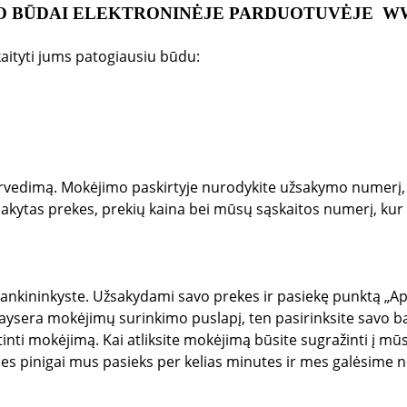
O BŪDAI ELEKTRONINĖJE PARDUOTUVĖJE
WW
kaityti jums patogiausiu būdu:
ų pervedimą. Mokėjimo paskirtyje nurodykite užsakymo numerį
kytas prekes, prekių kaina bei mūsų sąskaitos numerį, kur r
 bankininkyste. Užsakydami savo prekes ir pasiekę punktą „
 Paysera mokėjimų surinkimo puslapį, ten pasirinksite savo 
tinti mokėjimą. Kai atliksite mokėjimą būsite sugražinti į m
nes pinigai mus pasieks per kelias minutes ir mes galėsime 