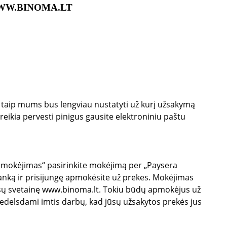
W.BINOMA.LT
, taip mums bus lengviau nustatyti už kurį užsakymą
eikia pervesti pinigus gausite elektroniniu paštu
Apmokėjimas“ pasirinkite mokėjimą per „Paysera
banką ir prisijungę apmokėsite už prekes. Mokėjimas
ūsų svetainę
www.binoma.lt
. Tokiu būdų apmokėjus už
nedelsdami imtis darbų, kad jūsų užsakytos prekės jus