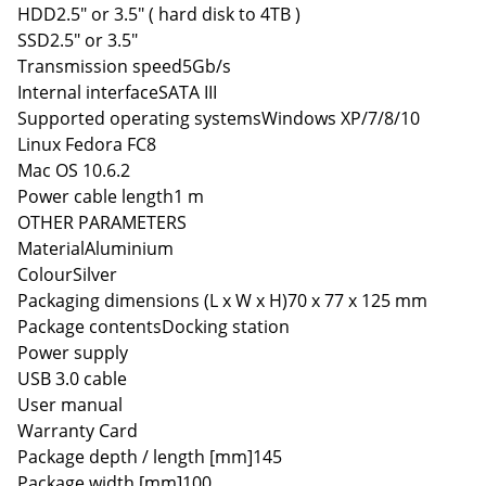
HDD2.5" or 3.5" ( hard disk to 4TB )
SSD2.5" or 3.5"
Transmission speed5Gb/s
Internal interfaceSATA III
Supported operating systemsWindows XP/7/8/10
Linux Fedora FC8
Mac OS 10.6.2
Power cable length1 m
OTHER PARAMETERS
MaterialAluminium
ColourSilver
Packaging dimensions (L x W x H)70 x 77 x 125 mm
Package contentsDocking station
Power supply
USB 3.0 cable
User manual
Warranty Card
Package depth / length [mm]145
Package width [mm]100