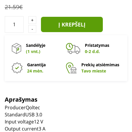
21.59€
+
Į KREPŠELĮ
-
Sandėlyje
Pristatymas
(1 vnt.)
0-2 d.d.
Garantija
Prekių atsiėmimas
24 mėn.
Tavo mieste
Aprašymas
ProducerQoltec
StandardUSB 3.0
Input voltage12 V
Output current3 A