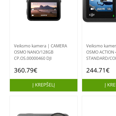
Veiksmo kamera | CAMERA
Veiksmo kamera | C
OSMO NANO/128GB
OSMO ACTION 
CP.OS.00000460 DJI
STANDARD/C
CP.OS.00000269
360.79€
244.71€
Į KREPŠELĮ
Į KRE