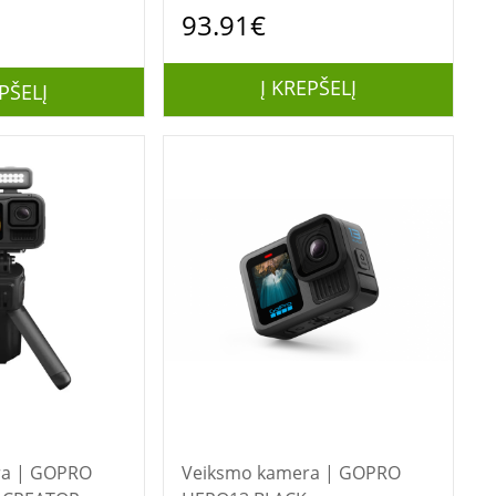
93.91€
Į KREPŠELĮ
PŠELĮ
GOPRO
Veiksmo kamera | GOPRO