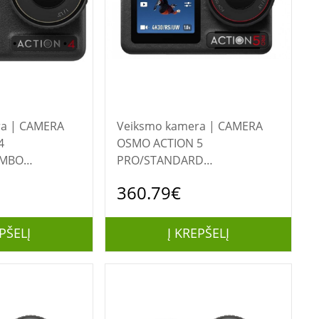
AMERA
Veiksmo kamera | CAMERA
4
OSMO ACTION 5
OMBO
PRO/STANDARD
 DJI
CP.OS.00000349 DJI
360.79€
PŠELĮ
Į KREPŠELĮ