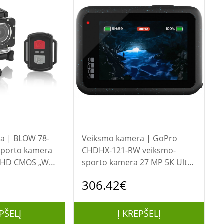
W 78-
Veiksmo kamera | GoPro
sporto kamera
CHDHX-121-RW veiksmo-
 HD CMOS „Wi-
sporto kamera 27 MP 5K Ultra
HD CMOS 25,4 / 1,9 mm (1 /
306.42€
1.9") „Wi-Fi“ 121 g
PŠELĮ
Į KREPŠELĮ