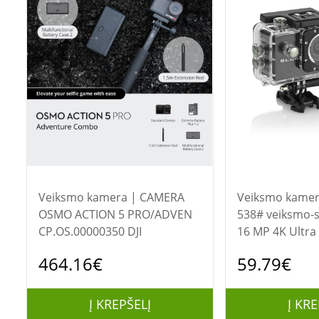
Veiksmo kamera | CAMERA
Veiksmo kamera | BLO
OSMO ACTION 5 PRO/ADVEN
538# veiksmo-
CP.OS.00000350 DJI
16 MP 4K Ultra
Fi“ 58 g
464.16€
59.79€
Į KREPŠELĮ
Į KRE