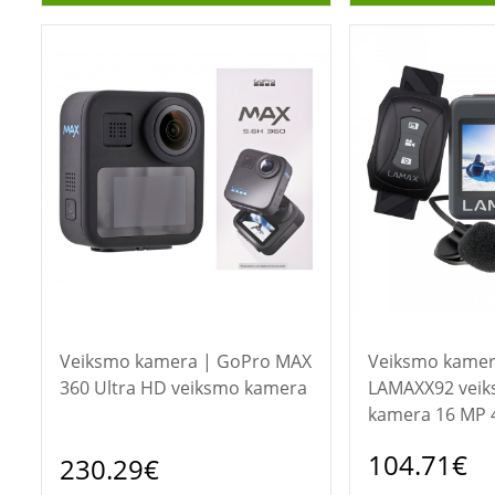
Veiksmo kamera | GoPro MAX
Veiksmo kamera | 
360 Ultra HD veiksmo kamera
LAMAXX92 veik
kamera 16 MP 
„Wi-Fi“ 65 g
104.71€
230.29€