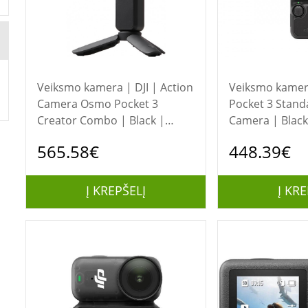
Veiksmo kamera | DJI | Action
Veiksmo kamera | DJI 
Camera Osmo Pocket 3
Pocket 3 Stan
Creator Combo | Black |
Camera | Black 
Touchscreen
565.58€
448.39€
Į KREPŠELĮ
Į KRE