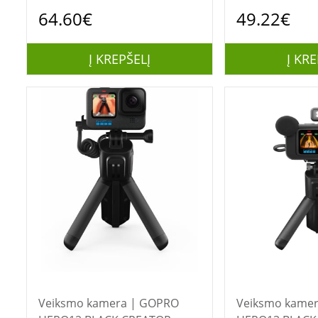
64.60€
49.22€
Į KREPŠELĮ
Į KRE
Veiksmo kamera | GOPRO
Veiksmo kamera | 