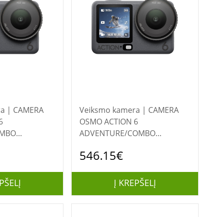
AMERA
Veiksmo kamera | CAMERA
6
OSMO ACTION 6
OMBO
ADVENTURE/COMBO
 DJI
CP.OS.00000506 DJI
546.15€
PŠELĮ
Į KREPŠELĮ