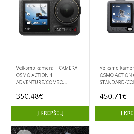
Veiksmo kamera | CAMERA
Veiksmo kamera | C
OSMO ACTION 4
OSMO ACTION 
ADVENTURE/COMBO
STANDARD/C
CP.OS.00000270 DJI
CP.OS.00000505
350.48€
450.71€
Į KREPŠELĮ
Į KRE