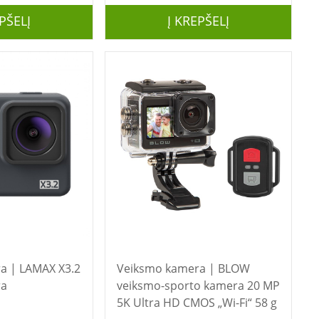
PŠELĮ
Į KREPŠELĮ
X X3.2
Veiksmo kamera | BLOW
ra
veiksmo-sporto kamera 20 MP
5K Ultra HD CMOS „Wi-Fi“ 58 g