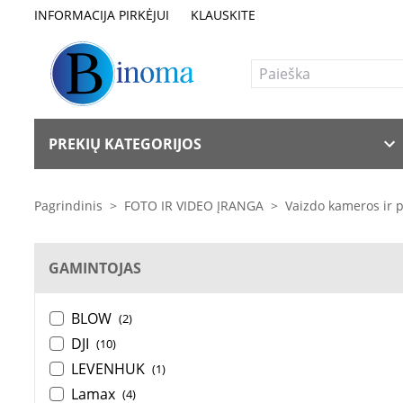
INFORMACIJA PIRKĖJUI
KLAUSKITE
PREKIŲ KATEGORIJOS
Pagrindinis
>
FOTO IR VIDEO ĮRANGA
>
Vaizdo kameros ir p
GAMINTOJAS
BLOW
(2)
DJI
(10)
LEVENHUK
(1)
Lamax
(4)