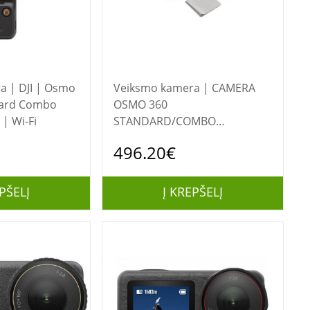
| Osmo
Veiksmo kamera | CAMERA
dard Combo
OSMO 360
| Wi-Fi
STANDARD/COMBO
CP.OS.00000441.04 DJI
496.20€
PŠELĮ
Į KREPŠELĮ