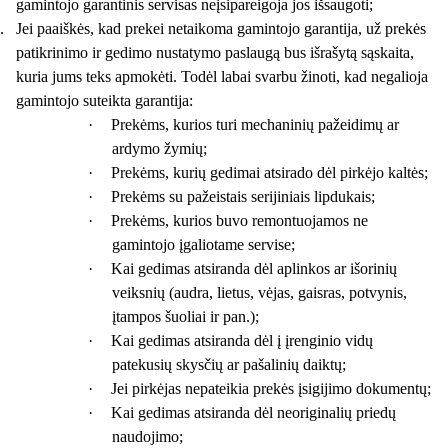
gamintojo garantinis servisas neįsipareigoja jos išsaugoti;
.
Jei paaiškės, kad prekei netaikoma gamintojo garantija, už prekės
patikrinimo ir gedimo nustatymo paslaugą bus išrašytą sąskaita,
kuria jums teks apmokėti. Todėl labai svarbu žinoti, kad negalioja
gamintojo suteikta garantija:
·
Prekėms, kurios turi mechaninių pažeidimų ar
ardymo žymių;
·
Prekėms, kurių gedimai atsirado dėl pirkėjo kaltės;
·
Prekėms su pažeistais serijiniais lipdukais;
·
Prekėms, kurios buvo remontuojamos ne
gamintojo įgaliotame servise;
·
Kai gedimas atsiranda dėl aplinkos ar išorinių
veiksnių (audra, lietus, vėjas, gaisras, potvynis,
įtampos šuoliai ir pan.);
·
Kai gedimas atsiranda dėl į įrenginio vidų
patekusių skysčių ar pašalinių daiktų;
·
Jei pirkėjas nepateikia prekės įsigijimo dokumentų;
·
Kai gedimas atsiranda dėl neoriginalių priedų
naudojimo;