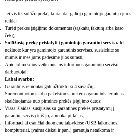
Jei vis tik sulūžo prekė, kuriai dar galioja gamintojo garantija jums
reikia:
.
Turėti prekės įsigijimo dokumentus (sąskaitą faktūrą arba kaso
čekį);
.
Sulūžusią prekę pristatyti į gamintojo garantinį servisą.
Jei
nežinote kur yra gamintojo garantinis servisas, susisiekite su
mumis ir mes jums padėsime juos surasti;
.
Apie tolimesnius veiksmus jus informuos garantinio serviso
darbuotojai.
Labai svarbu:
.
Garantinis remontas gali užtrukti iki 4 savaičių;
.
Suremontuotoms arba pakeistoms prekėms garantinis terminas
skaičiuojamas nuo pirminės prekės įsigijimo datos;
.
Visas išlaidas, susijusias su garantinės prekės pristatymų į
garantinį servisą ir iš jo, apmoka pirkėjas;
.
Informacijai esančiai duomenų talpyklose (USB laikmenos,
kompiuteriai, įvairūs diskai ir pan.) garantija netaikoma ir