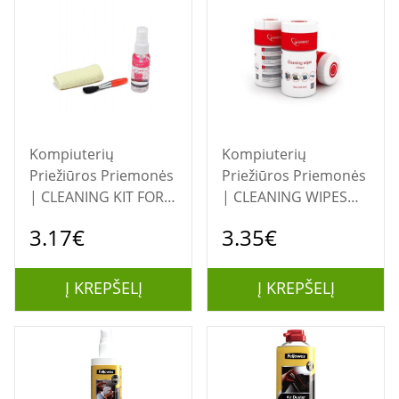
Kompiuterių
Kompiuterių
Priežiūros Priemonės
Priežiūros Priemonės
| CLEANING KIT FOR
| CLEANING WIPES
SCREEN 3IN1/CK-LCD-
100PCS/CK-WW100-
3.17€
3.35€
04 GEMBIRD
01 GEMBIRD
Į KREPŠELĮ
Į KREPŠELĮ