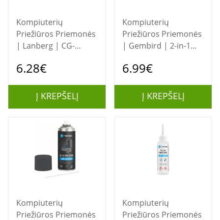
Kompiuterių
Kompiuterių
Priežiūros Priemonės
Priežiūros Priemonės
| Lanberg | CG-
| Gembird | 2-in-1
600FL-001 | Air
portable vacuum
6.28€
6.99€
Duster | 600 ml
cleaner | CK-MVC-01
| USB mini vacuum
cleaner
Į KREPŠELĮ
Į KREPŠELĮ
Kompiuterių
Kompiuterių
Priežiūros Priemonės
Priežiūros Priemonės