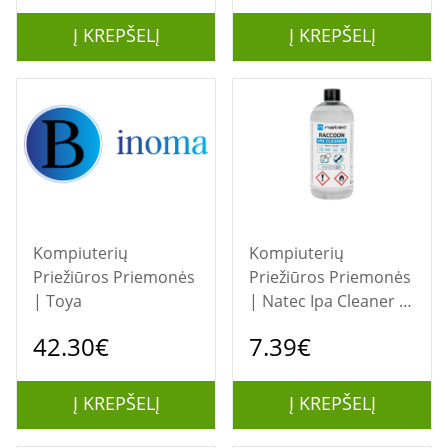
ml
Į KREPŠELĮ
Į KREPŠELĮ
Kompiuterių
Kompiuterių
Priežiūros Priemonės
Priežiūros Priemonės
| Toya
| Natec Ipa Cleaner |
Racoon | Cleaner |
42.30€
7.39€
500 ml
Į KREPŠELĮ
Į KREPŠELĮ