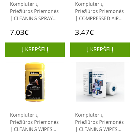
Kompiuterių
Kompiuterių
Priežiūros Priemonės
Priežiūros Priemonės
| CLEANING SPRAY
| COMPRESSED AIR
HFC FREE
DUSTER 400ML/CK-
7.03€
3.47€
200ML/9974804
CAD-FL400-01
FELLOWES
GEMBIRD
Į KREPŠELĮ
Į KREPŠELĮ
Kompiuterių
Kompiuterių
Priežiūros Priemonės
Priežiūros Priemonės
| CLEANING WIPES
| CLEANING WIPES