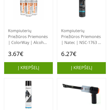
Kompiuterių
Kompiuterių
Priežiūros Priemonės
Priežiūros Priemonės
| ColorWay | Alcohol
| Natec | NSC-1763 |
hand sanitizer | CW-
Air Duster | 600 ml
3.67€
6.27€
3910 | Cleaning Gel |
100 ml
Į KREPŠELĮ
Į KREPŠELĮ