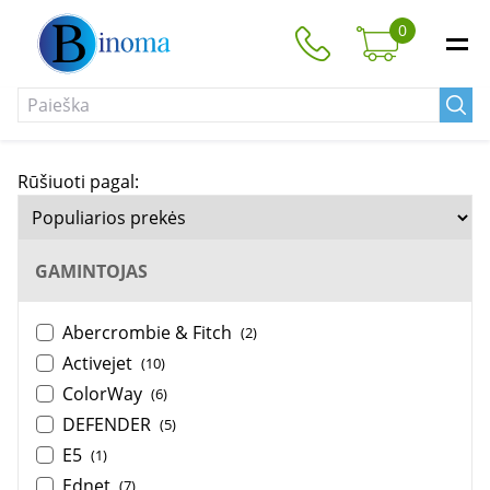
0
Rūšiuoti pagal:
GAMINTOJAS
Abercrombie & Fitch
(2)
Activejet
(10)
ColorWay
(6)
DEFENDER
(5)
E5
(1)
Ednet
(7)