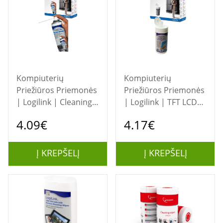
Kompiuterių
Kompiuterių
Priežiūros Priemonės
Priežiūros Priemonės
| Logilink | Cleaning
| Logilink | TFT LCD
Duster Spray (400 ml)
Reinigung Wipes |
4.09€
4.17€
| Compressed air
cleaner
cleaner | 400 ml
Į KREPŠELĮ
Į KREPŠELĮ