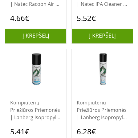
| Natec Racoon Air |
| Natec IPA Cleaner |
Air Duster | 400 ml
Racoon | Cleaner |
4.66€
5.52€
100 ml
Į KREPŠELĮ
Į KREPŠELĮ
Kompiuterių
Kompiuterių
Priežiūros Priemonės
Priežiūros Priemonės
| Lanberg Isopropyl
| Lanberg Isopropyl
Alcohol IPA 99.8% |
Alcohol IPA 99.8% |
5.41€
6.28€
AG-060FL-001 | 60 ml
AG-300FL-001 | 300