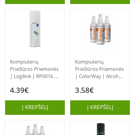
Kompiuterių
Kompiuterių
Priežiūros Priemonės
Priežiūros Priemonės
| Logilink | RP0016 |
| ColorWay | Alcohol
Label Remover | 200
hand sanitizer | CW-
4.39€
3.58€
ml
3910 | Cleaning Gel |
100 ml
Į KREPŠELĮ
Į KREPŠELĮ