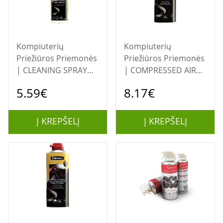
Kompiuterių
Kompiuterių
Priežiūros Priemonės
Priežiūros Priemonės
| CLEANING SPRAY
| COMPRESSED AIR
250ML/99718
DUSTER 350ML/HFC
5.59€
8.17€
FELLOWES
FREE 9974905
FELLOWES
Į KREPŠELĮ
Į KREPŠELĮ