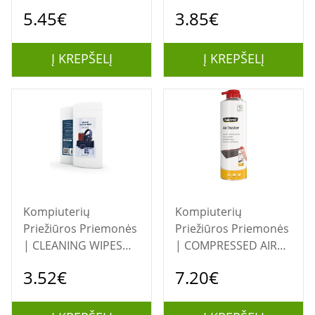
100PCS/9970330
100PCS/CK-AWW100-
5.45€
3.85€
FELLOWES
01 GEMBIRD
Į KREPŠELĮ
Į KREPŠELĮ
Kompiuterių
Kompiuterių
Priežiūros Priemonės
Priežiūros Priemonės
| CLEANING WIPES
| COMPRESSED AIR
50PCS/CK-AWW50-01
DUSTER 400ML/HFC
3.52€
7.20€
GEMBIRD
FREE 9977804
FELLOWES