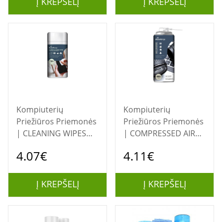
Į KREPŠELĮ
Į KREPŠELĮ
Kompiuterių
Kompiuterių
Priežiūros Priemonės
Priežiūros Priemonės
| CLEANING WIPES
| COMPRESSED AIR
100PCS/MR720
DUSTER
4.07€
4.11€
MEDIARANGE
400ML/MR724
MEDIARANGE
Į KREPŠELĮ
Į KREPŠELĮ