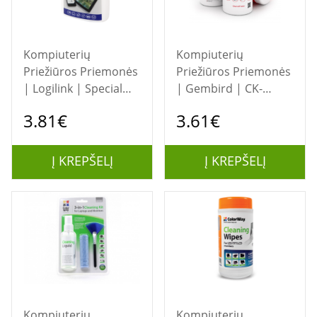
Kompiuterių
Kompiuterių
Priežiūros Priemonės
Priežiūros Priemonės
| Logilink | Special
| Gembird | CK-
cleaning cloths for
WW100-01 | Cleaning
3.81€
3.61€
TFT and LCD | cleaner
wipes
Į KREPŠELĮ
Į KREPŠELĮ
Kompiuterių
Kompiuterių