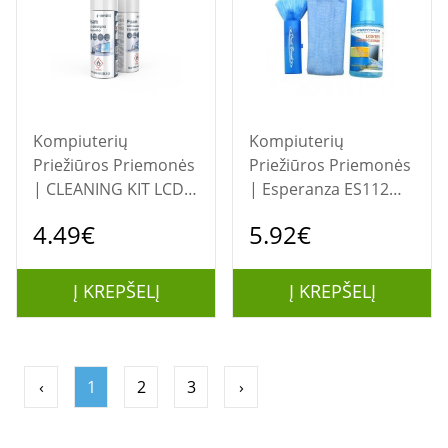
Kompiuterių
Kompiuterių
Priežiūros Priemonės
Priežiūros Priemonės
| CLEANING KIT LCD
| Esperanza ES112
FOAM 400ML/CK-LCD-
įrangos valymo
4.49€
5.92€
08 GEMBIRD
rinkinys LCD / TFT /
plazma 200 ml
Į KREPŠELĮ
Į KREPŠELĮ
‹
1
2
3
›