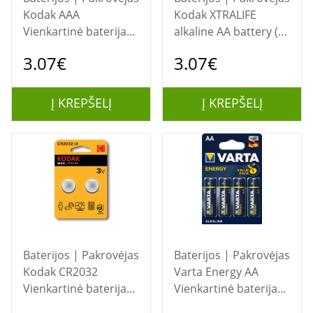
Kodak AAA
Kodak XTRALIFE
Vienkartinė baterija
alkaline AA battery (4
Šarminis
pack)
3.07€
3.07€
Į KREPŠELĮ
Į KREPŠELĮ
Baterijos | Pakrovėjas
Baterijos | Pakrovėjas
Kodak CR2032
Varta Energy AA
Vienkartinė baterija
Vienkartinė baterija
Litis
Šarminis