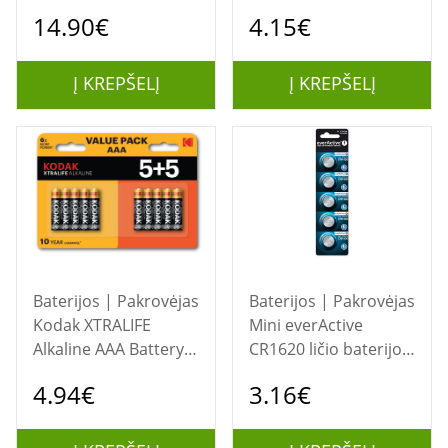
(60 pack)
Vienkartinė baterija
14.90€
4.15€
CR1620 Litis
Į KREPŠELĮ
Į KREPŠELĮ
Baterijos | Pakrovėjas
Baterijos | Pakrovėjas
Kodak XTRALIFE
Mini everActive
Alkaline AAA Battery
CR1620 ličio baterijos
10 (5+5 pack)
lizdinė plokštelė, 5
4.94€
3.16€
vnt.