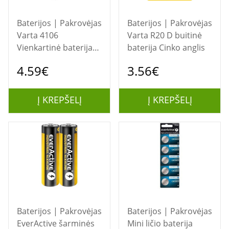
Baterijos | Pakrovėjas
Baterijos | Pakrovėjas
Varta 4106
Varta R20 D buitinė
Vienkartinė baterija
baterija Cinko anglis
AA Šarminis
4.59€
3.56€
Į KREPŠELĮ
Į KREPŠELĮ
Baterijos | Pakrovėjas
Baterijos | Pakrovėjas
EverActive šarminės
Mini ličio baterija