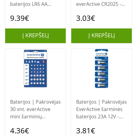
baterijos LR6 AA
everActive CR2025 -
Industrial Alkaline -
lizdinė plokštelė 5 vnt.
9.39€
3.03€
dėžutė su 40 vienetų
Į KREPŠELĮ
Į KREPŠELĮ
Baterijos | Pakrovėjas
Baterijos | Pakrovėjas
30 vnt. everActive
EverActive šarminės
mini šarminių
baterijos 23A 12V -
baterijų rinkinys 10 x
lizdinė plokštelė 5 vnt.
4.36€
3.81€
G3 / LR41, 5 x G4 /