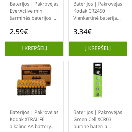
Baterijos | Pakrovėjas
Baterijos | Pakrovėjas
EverActive mini
Kodak CR2450
šarminės baterijos G3
Vienkartinė baterija
LR736 LR41 - lizdinė
Litis
2.59€
3.34€
plokštelė po 10 vnt.
Į KREPŠELĮ
Į KREPŠELĮ
Baterijos | Pakrovėjas
Baterijos | Pakrovėjas
Kodak XTRALIFE
Green Cell XCR03
alkaline AA battery
buitinė baterija