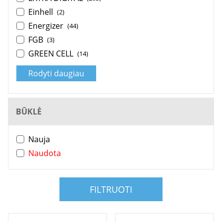
Einhell
(2)
Energizer
(44)
FGB
(3)
GREEN CELL
(14)
Rodyti daugiau
BŪKLĖ
Nauja
Naudota
FILTRUOTI