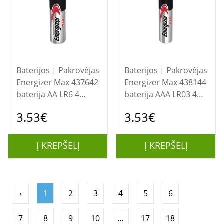
Baterijos | Pakrovėjas
Baterijos | Pakrovėjas
Energizer Max 437642
Energizer Max 438144
baterija AA LR6 4
baterija AAA LR03 4
pakuotės Eco
vnt.
3.53€
3.53€
Į KREPŠELĮ
Į KREPŠELĮ
‹
1
2
3
4
5
6
7
8
9
10
...
17
18