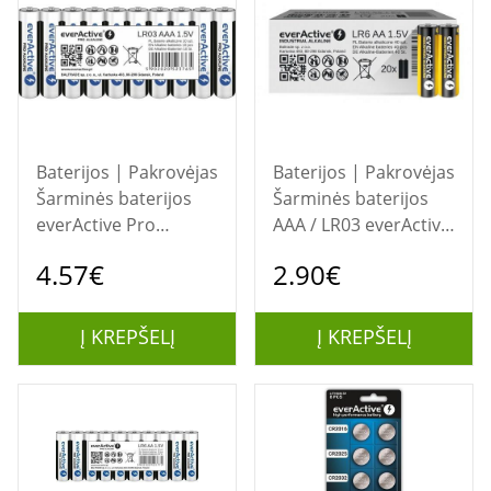
Baterijos | Pakrovėjas
Baterijos | Pakrovėjas
Šarminės baterijos
Šarminės baterijos
everActive Pro
AAA / LR03 everActive
Alkaline LR03 AAA - 10
Pro - 4 vienetai
4.57€
2.90€
vnt. maišelis
(lizdinė plokštelė)
Į KREPŠELĮ
Į KREPŠELĮ