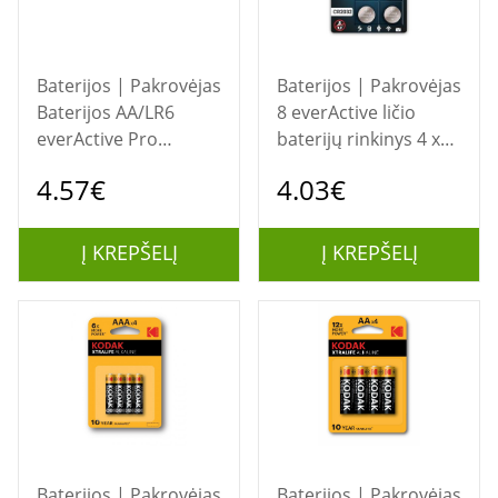
Baterijos | Pakrovėjas
Baterijos | Pakrovėjas
Baterijos AA/LR6
8 everActive ličio
everActive Pro
baterijų rinkinys 4 x
Alkaline - 10 vnt.
CR2032, 2 x CR2025, 2
4.57€
4.03€
x CR2016
Į KREPŠELĮ
Į KREPŠELĮ
Baterijos | Pakrovėjas
Baterijos | Pakrovėjas