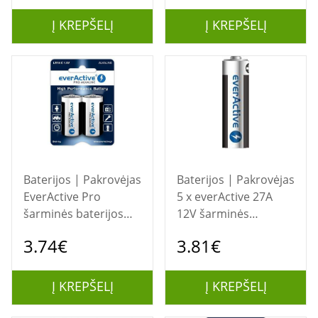
LR626, 5 x G10 /
LR1130, 10 x G13 /
Į KREPŠELĮ
Į KREPŠELĮ
LR1154
Baterijos | Pakrovėjas
Baterijos | Pakrovėjas
EverActive Pro
5 x everActive 27A
šarminės baterijos
12V šarminės
LR14 C - lizdinė
baterijos - lizdinė
3.74€
3.81€
plokštelė 2 vnt.
plokštelė 5 vnt.
Į KREPŠELĮ
Į KREPŠELĮ