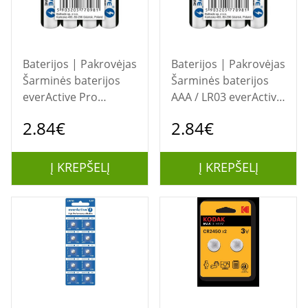
Baterijos | Pakrovėjas
Baterijos | Pakrovėjas
Šarminės baterijos
Šarminės baterijos
everActive Pro
AAA / LR03 everActive
Alkaline LR6 AA - 4
Pro - dėklas 4 vnt.
2.84€
2.84€
vnt.
Į KREPŠELĮ
Į KREPŠELĮ