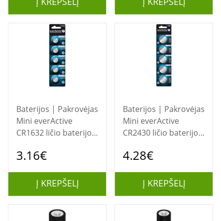
Į KREPŠELĮ
Į KREPŠELĮ
Baterijos | Pakrovėjas
Baterijos | Pakrovėjas
Mini everActive
Mini everActive
CR1632 ličio baterijos
CR2430 ličio baterijos
lizdinė plokštelė, 5
lizdinė plokštelė, 5
3.16€
4.28€
vnt.
vnt.
Į KREPŠELĮ
Į KREPŠELĮ