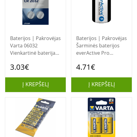
Baterijos | Pakrovėjas
Baterijos | Pakrovėjas
Varta 06032
Šarminės baterijos
Vienkartinė baterija
everActive Pro
CR2032 Litis
Alkaline LR20 D -
3.03€
4.71€
lizdinė plokštelė 2 vnt.
Į KREPŠELĮ
Į KREPŠELĮ