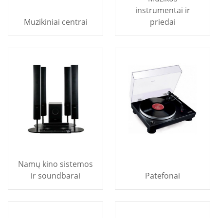
instrumentai ir
Muzikiniai centrai
priedai
Namų kino sistemos
ir soundbarai
Patefonai