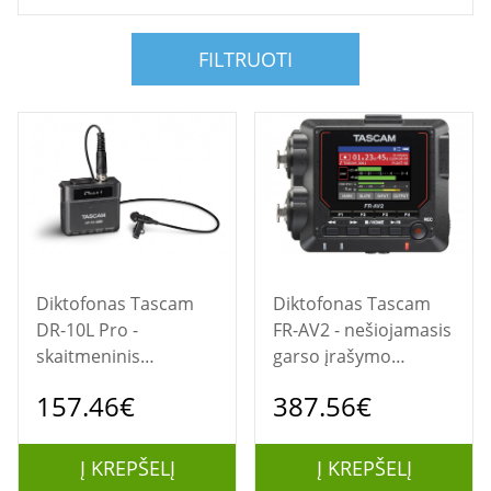
FILTRUOTI
Diktofonas Tascam
Diktofonas Tascam
DR-10L Pro -
FR-AV2 - nešiojamasis
skaitmeninis
garso įrašymo
diktofonas su lavalier
įrenginys
157.46€
387.56€
mikrofonu
Į KREPŠELĮ
Į KREPŠELĮ