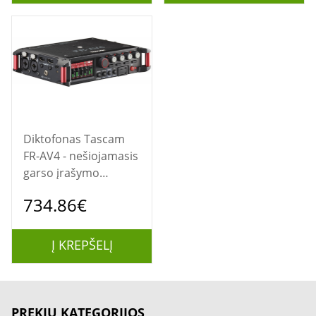
Diktofonas Tascam
FR-AV4 - nešiojamasis
garso įrašymo
įrenginys
734.86€
Į KREPŠELĮ
PREKIŲ KATEGORIJOS