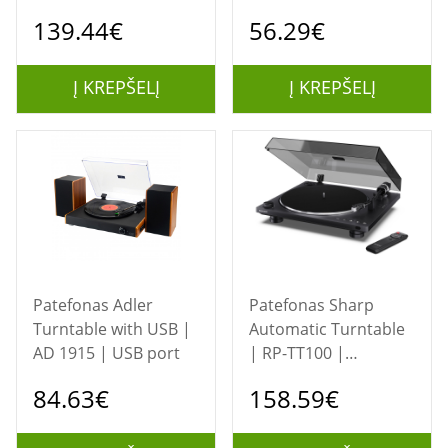
Out
139.44€
56.29€
Į KREPŠELĮ
Į KREPŠELĮ
Patefonas Adler
Patefonas Sharp
Turntable with USB |
Automatic Turntable
AD 1915 | USB port
| RP-TT100 |
Bluetooth Out | USB
84.63€
158.59€
port