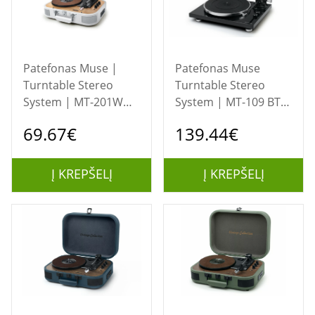
Patefonas Muse |
Patefonas Muse
Turntable Stereo
Turntable Stereo
System | MT-201WW
System | MT-109 BTO
| Turntable Stereo
| Bluetooth Out
69.67€
139.44€
System | USB port |
AUX in
Į KREPŠELĮ
Į KREPŠELĮ