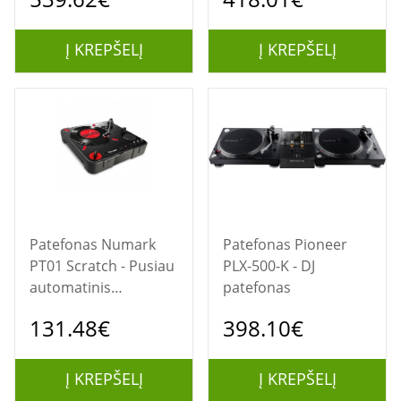
Į KREPŠELĮ
Į KREPŠELĮ
Patefonas Numark
Patefonas Pioneer
PT01 Scratch - Pusiau
PLX-500-K - DJ
automatinis
patefonas
nešiojamas patefonas
131.48€
398.10€
su DJ scratch jungikliu
Į KREPŠELĮ
Į KREPŠELĮ