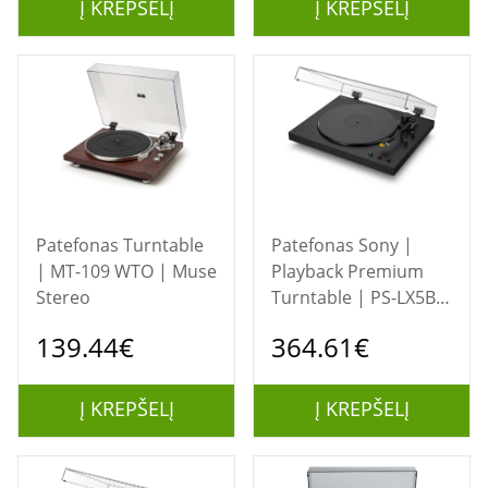
Į KREPŠELĮ
Į KREPŠELĮ
Patefonas Turntable
Patefonas Sony |
| MT-109 WTO | Muse
Playback Premium
Stereo
Turntable | PS-LX5BT
| Full automatic
139.44€
364.61€
Į KREPŠELĮ
Į KREPŠELĮ