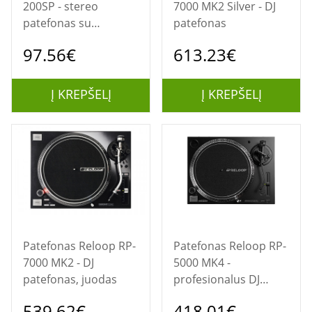
200SP - stereo
7000 MK2 Silver - DJ
patefonas su
patefonas
išoriniais
97.56€
613.23€
garsiakalbiais
Į KREPŠELĮ
Į KREPŠELĮ
Patefonas Reloop RP-
Patefonas Reloop RP-
7000 MK2 - DJ
5000 MK4 -
patefonas, juodas
profesionalus DJ
patefonas
539.62€
418.01€