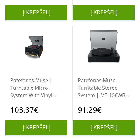
Į KREPŠELĮ
Į KREPŠELĮ
Patefonas Muse |
Patefonas Muse |
Turntable Micro
Turntable Stereo
System With Vinyl
System | MT-106WB |
Deck | MT-112 W |
Turntable Stereo
103.37€
91.29€
Micro system CD with
System | USB port |
turntable | USB port
AUX in
Į KREPŠELĮ
Į KREPŠELĮ