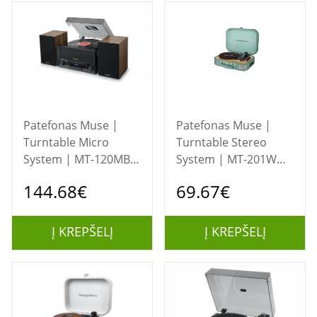
Patefonas Muse |
Patefonas Muse |
Turntable Micro
Turntable Stereo
System | MT-120MB |
System | MT-201WG
Drawer-type CD door
| Turntable Stereo
144.68€
69.67€
| USB port | AUX in
System | USB port |
AUX in
Į KREPŠELĮ
Į KREPŠELĮ