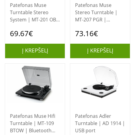
Patefonas Muse
Patefonas Muse
Turntable Stereo
Stereo Turntable |
System | MT-201 OB |
MT-207 PGR |
Turntable Stereo
Bluetooth Out | USB
69.67€
73.16€
System | USB port |
port | AUX in
AUX in
Į KREPŠELĮ
Į KREPŠELĮ
Patefonas Muse Hifi
Patefonas Adler
Turntable | MT-109
Turntable | AD 1914 |
BTOW | Bluetooth
USB port