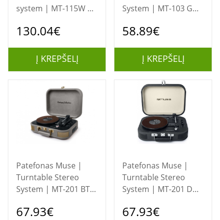
system | MT-115W |
System | MT-103 GD
USB port | AUX in |
| Black | 3 speeds |
130.04€
58.89€
CD player | FM radio
USB port | AUX in
| Wireless connection
Į KREPŠELĮ
Į KREPŠELĮ
Patefonas Muse |
Patefonas Muse |
Turntable Stereo
Turntable Stereo
System | MT-201 BTG
System | MT-201 DG
| Grey | USB port |
| USB port | AUX in
67.93€
67.93€
AUX in