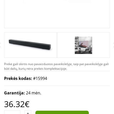
Prekė gali skirtis nuo pavaizduotos paveikslėlyje, taip pat paveikslėlyje gali
būti dalių, kurių nėra prekės komplektacijoje.
Prekės kodas:
#15994
Garantija:
24 mėn.
36.32€
+