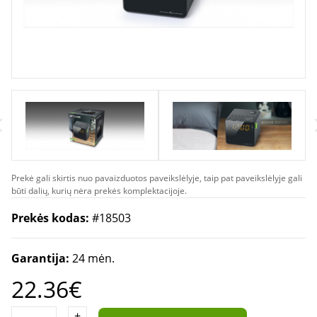
Prekė gali skirtis nuo pavaizduotos paveikslėlyje, taip pat paveikslėlyje gali
būti dalių, kurių nėra prekės komplektacijoje.
Prekės kodas:
#18503
Garantija:
24 mėn.
22.36€
+