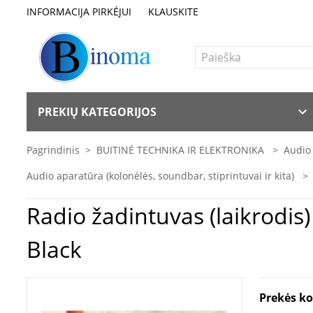
INFORMACIJA PIRKĖJUI
KLAUSKITE
PREKIŲ KATEGORIJOS
Pagrindinis
>
BUITINĖ TECHNIKA IR ELEKTRONIKA
>
Audio
Audio aparatūra (kolonėlės, soundbar, stiprintuvai ir kita)
>
Radio žadintuvas (laikrodis) Muse | Clock radio PLL | M-150CR | Alarm function 
Black
Prekės k