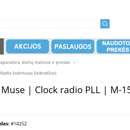
 aparatūra, dūmų mašinos ir priedai
>
Radio žadintuvai (laikrodžiai)
|
odas:
#14252