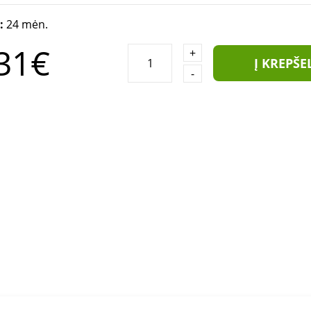
a:
24 mėn.
31€
+
Į KREPŠE
-