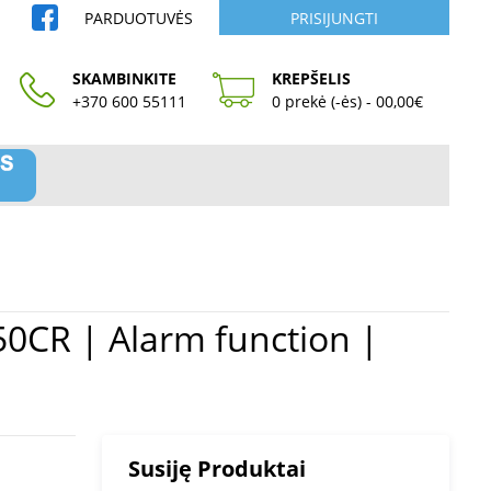
PARDUOTUVĖS
PRISIJUNGTI
SKAMBINKITE
KREPŠELIS
+370 600 55111
0 prekė (-ės) - 00,00€
Susiję Produktai