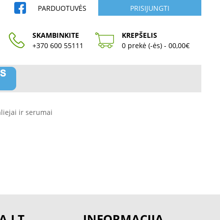
PARDUOTUVĖS
PRISIJUNGTI
SKAMBINKITE
KREPŠELIS
+370 600 55111
0 prekė (-ės) - 00,00€
liejai ir serumai
A.LT
INFORMACIJA