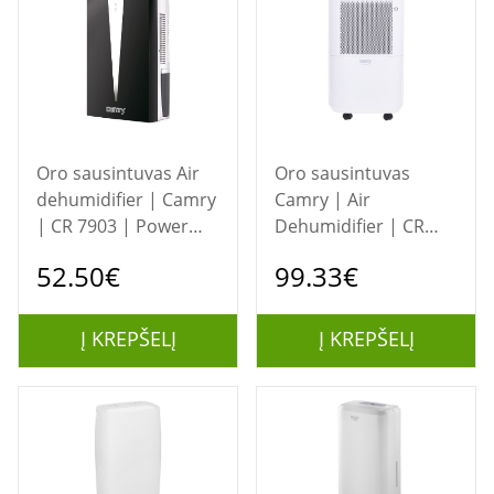
Oro sausintuvas Air
Oro sausintuvas
dehumidifier | Camry
Camry | Air
| CR 7903 | Power
Dehumidifier | CR
100 W
7851 | Power 200 W |
52.50€
99.33€
Suitable for rooms up
to 60 m³ | Water tank
capacity 2.2 L | White
Į KREPŠELĮ
Į KREPŠELĮ