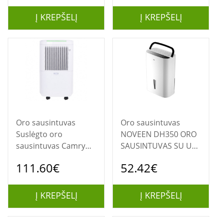
Į KREPŠELĮ
Į KREPŠELĮ
Oro sausintuvas
Oro sausintuvas
Suslėgto oro
NOVEEN DH350 ORO
sausintuvas Camry
SAUSINTUVAS SU UV
CR 7851
VALYMO FUNKCIJA
111.60€
52.42€
Į KREPŠELĮ
Į KREPŠELĮ