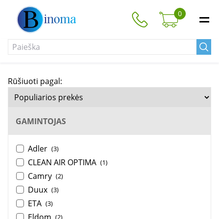
0
Rūšiuoti pagal:
GAMINTOJAS
Adler
(3)
CLEAN AIR OPTIMA
(1)
Camry
(2)
Duux
(3)
ETA
(3)
Eldom
(2)