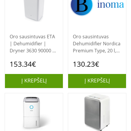
Oro sausintuvas ETA
Oro sausintuvas
| Dehumidifier |
Dehumidifier Nordica
Dryner 3630 90000 |
Premium Type, 20 l,
Power 200 W |
removable water tank
153.34€
130.23€
Suitable for rooms up
6 l
to 60 m² | Water tank
capacity 2 L | White
Į KREPŠELĮ
Į KREPŠELĮ