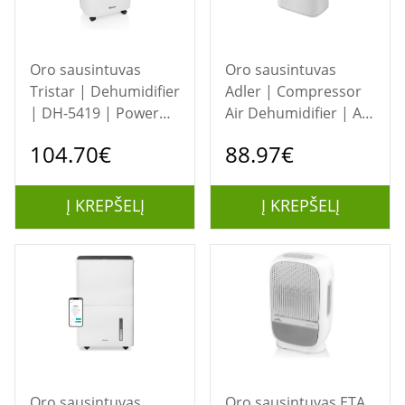
Oro sausintuvas
Oro sausintuvas
Tristar | Dehumidifier
Adler | Compressor
| DH-5419 | Power
Air Dehumidifier | AD
205 W | Suitable for
7861 | Power 280 W |
104.70€
88.97€
rooms up to 45 m³ |
Suitable for rooms up
Water tank capacity
to 60 m³ | Water tank
2.5 L | White
capacity 2 L | White
Į KREPŠELĮ
Į KREPŠELĮ
Oro sausintuvas
Oro sausintuvas ETA