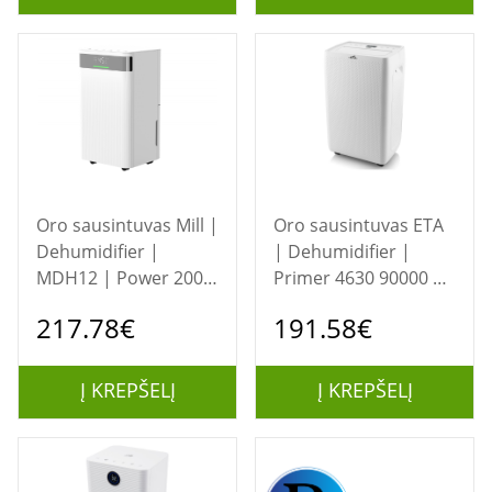
Oro sausintuvas Mill |
Oro sausintuvas ETA
Dehumidifier |
| Dehumidifier |
MDH12 | Power 200
Primer 4630 90000 |
W | Suitable for
Power 330 W |
217.78€
191.58€
rooms up to 8-15 m²
Suitable for rooms up
| Water tank capacity
to 100 m² | Water
2 L | White
tank capacity 4.5 L |
Į KREPŠELĮ
Į KREPŠELĮ
White