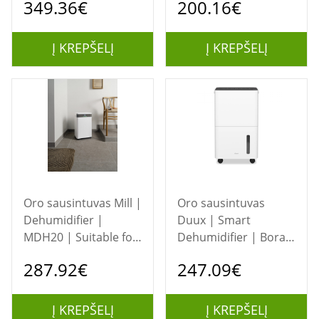
349.36€
200.16€
to 40 m² | Water tank
Suitable for rooms up
capacity 4 L | White
to 25 m² | Water tank
capacity 3 L | White
Į KREPŠELĮ
Į KREPŠELĮ
Oro sausintuvas Mill |
Oro sausintuvas
Dehumidifier |
Duux | Smart
MDH20 | Suitable for
Dehumidifier | Bora |
rooms up to 20-30 m²
Suitable for rooms up
287.92€
247.09€
| Water tank capacity
to 30 m² | Water tank
4 L | White
capacity 1.7 L | White
Į KREPŠELĮ
Į KREPŠELĮ