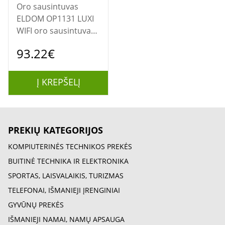
Oro sausintuvas
ELDOM OP1131 LUXI
WIFI oro sausintuvas,
baltas
93.22€
Į KREPŠELĮ
PREKIŲ KATEGORIJOS
KOMPIUTERINĖS TECHNIKOS PREKĖS
BUITINĖ TECHNIKA IR ELEKTRONIKA
SPORTAS, LAISVALAIKIS, TURIZMAS
TELEFONAI, IŠMANIEJI ĮRENGINIAI
GYVŪNŲ PREKĖS
IŠMANIEJI NAMAI, NAMŲ APSAUGA