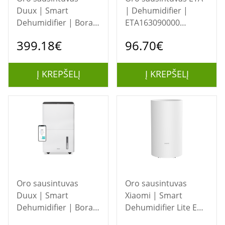
Duux | Smart
| Dehumidifier |
Dehumidifier | Bora |
ETA163090000
Suitable for rooms up
Comfort | Power 60
399.18€
96.70€
to 50 m² | Water tank
W | Suitable for
capacity 4 L | White
rooms up to 62 m³ |
Suitable for rooms up
Į KREPŠELĮ
Į KREPŠELĮ
to 25 m² | Water tank
capacity 1.2 L | White
Oro sausintuvas
Oro sausintuvas
Duux | Smart
Xiaomi | Smart
Dehumidifier | Bora |
Dehumidifier Lite EU
Suitable for rooms up
| Power 250 W |