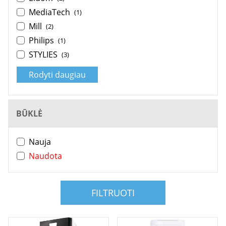
MediaTech
(1)
Mill
(2)
Philips
(1)
STYLIES
(3)
Rodyti daugiau
BŪKLĖ
Nauja
Naudota
FILTRUOTI