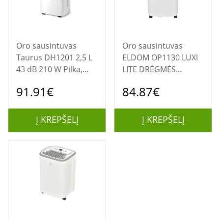
Oro sausintuvas
Oro sausintuvas
Taurus DH1201 2,5 L
ELDOM OP1130 LUXI
43 dB 210 W Pilka,
LITE DRĖGMĖS
Balta
SUINKTUVAS
91.91€
84.87€
Į KREPŠELĮ
Į KREPŠELĮ