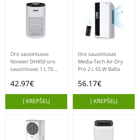
Oro sausintuvas
Oro sausintuvas
Noveen DH450 oro
Media-Tech Air-Dry
sausintuvas 1 L 70 W
Pro 2 L 65 W Balta
Balta
42.97€
56.17€
Į KREPŠELĮ
Į KREPŠELĮ