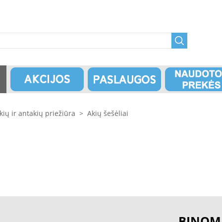
kių ir antakių priežiūra
>
Akių šešėliai
BINOM