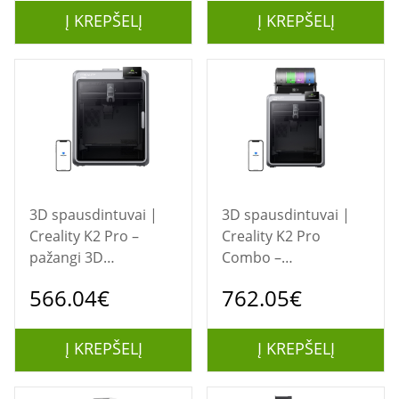
Į KREPŠELĮ
Į KREPŠELĮ
3D spausdintuvai |
3D spausdintuvai |
Creality K2 Pro –
Creality K2 Pro
pažangi 3D
Combo –
spausdintuvas
profesionalus 3D
566.04€
762.05€
spausdintuvas
Į KREPŠELĮ
Į KREPŠELĮ