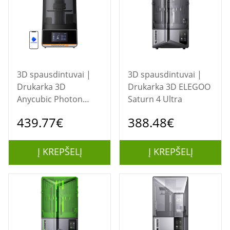
3D spausdintuvai |
3D spausdintuvai |
Drukarka 3D
Drukarka 3D ELEGOO
Anycubic Photon
Saturn 4 Ultra
Mono M7 Pro
439.77€
388.48€
Į KREPŠELĮ
Į KREPŠELĮ