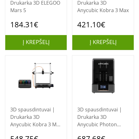
Drukarka 3D ELEGOO
Drukarka 3D
Mars 5
Anycubic Kobra 3 Max
184.31€
421.10€
Į KREPŠELĮ
Į KREPŠELĮ
3D spausdintuvai |
3D spausdintuvai |
Drukarka 3D
Drukarka 3D
Anycubic Kobra 3 Max
Anycubic Photon
Combo
Mono M7 Max
548.75€
687.68€