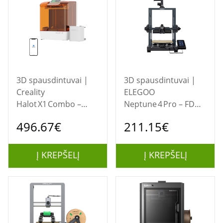
3D spausdintuvai |
3D spausdintuvai |
Creality
ELEGOO
Halot X1 Combo –
Neptune 4 Pro – FDM
resin 3D
3D spausdintuvas
496.67€
211.15€
spausdintuvas su 16K
ekranu
Į KREPŠELĮ
Į KREPŠELĮ