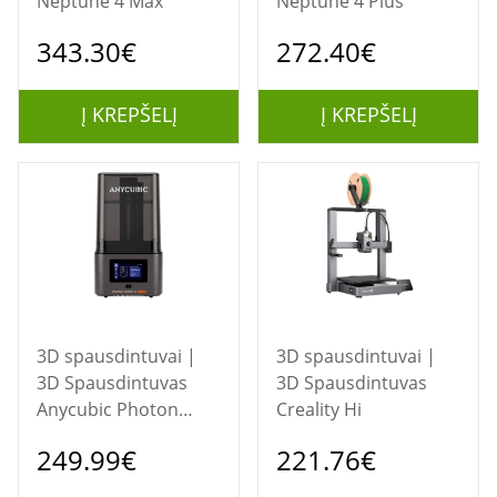
Neptune 4 Max
Neptune 4 Plus
343.30€
272.40€
Į KREPŠELĮ
Į KREPŠELĮ
3D spausdintuvai |
3D spausdintuvai |
3D Spausdintuvas
3D Spausdintuvas
Anycubic Photon
Creality Hi
Mono 4 Ultra
249.99€
221.76€