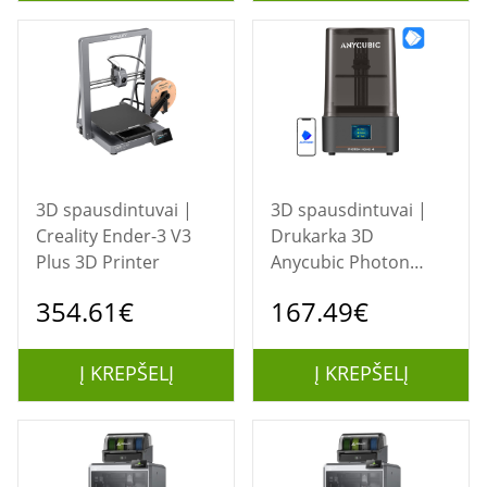
3D spausdintuvai |
3D spausdintuvai |
Creality Ender-3 V3
Drukarka 3D
Plus 3D Printer
Anycubic Photon
Mono 4
354.61€
167.49€
Į KREPŠELĮ
Į KREPŠELĮ