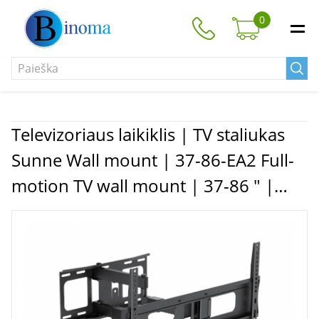
0
Televizoriaus laikiklis | TV staliukas
Sunne Wall mount | 37-86-EA2 Full-
motion TV wall mount | 37-86 " |
Maximum weight (capacity) 50 kg |
Black