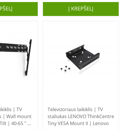
PŠELĮ
Į KREPŠELĮ
ikiklis | TV
Televizoriaus laikiklis | TV
staliukas LENOVO ThinkCentre
ilt | 40-65 " |
Tiny VESA Mount II | Lenovo