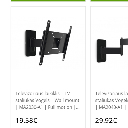
Televizoriaus laikiklis | TV
Televizoriaus la
staliukas Vogels | Wall mount
staliukas Vogels | Wall mount
| MA2030-A1 | Full motion |
| MA2040-A1 | 
19-40 " | Maximum weight
19-40 " | Maxi
19.58€
29.92€
(capacity) 15 kg | Black
(capacity) 15 kg