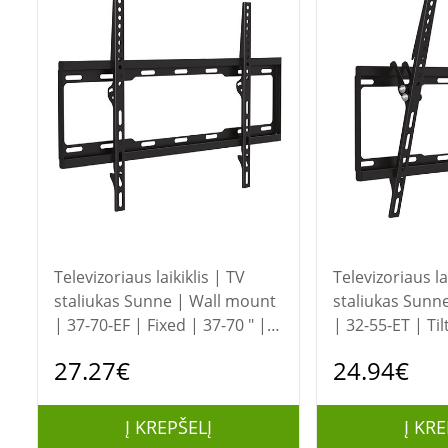
Televizoriaus laikiklis | TV
Televizoriaus la
staliukas Sunne | Wall mount
staliukas Sunne | Wall mount
| 37-70-EF | Fixed | 37-70 " |
| 32-55-ET | Til
Maximum weight (capacity) 40
Maximum weight
27.27€
24.94€
kg | Black
kg | Black
Į KREPŠELĮ
Į KRE