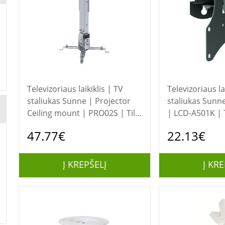
Televizoriaus laikiklis | TV
Televizoriaus la
staliukas Sunne | Projector
staliukas Sunne | Wall mount
Ceiling mount | PRO02S | Tilt,
| LCD-A501K | Ti
Swivel | Maximum weight
42 " | Maximu
47.77€
22.13€
(capacity) 20 kg | Silver
(capacity) 30 kg
Į KREPŠELĮ
Į KRE