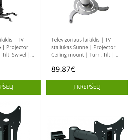
ikiklis | TV
Televizoriaus laikiklis | TV
staliukas Sunne | Projector
Tilt, Swivel |
Ceiling mount | Turn, Tilt |
 (capacity) 20
Maximum weight (capacity) 10
89.87€
kg | Silver
PŠELĮ
Į KREPŠELĮ