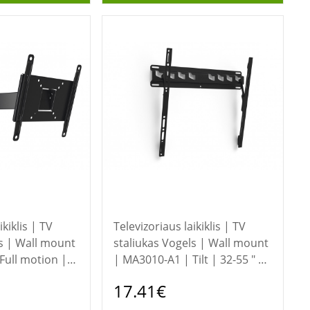
ikiklis | TV
Televizoriaus laikiklis | TV
staliukas Vogels | Wall mount
Full motion |
| MA3010-A1 | Tilt | 32-55 " |
mum weight
Maximum weight (capacity) 40
17.41€
 | Black
kg | Black