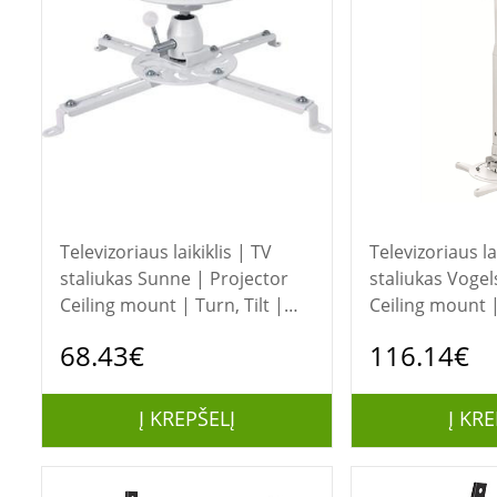
Televizoriaus laikiklis | TV
Televizoriaus la
staliukas Sunne | Projector
staliukas Vogels | Projector
Ceiling mount | Turn, Tilt |
Ceiling mount
White
Maximum weight
68.43€
116.14€
kg | White
Į KREPŠELĮ
Į KRE