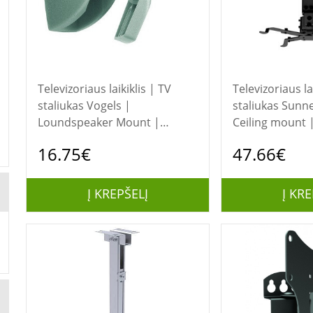
Televizoriaus laikiklis | TV
Televizoriaus la
staliukas Vogels |
staliukas Sunne | Projector
Loundspeaker Mount |
Ceiling mount | 
VLB500 | Turn, Tilt |
Maximum weight
16.75€
47.66€
Maximum weight (capacity) 5
kg | Black
kg | Silver
Į KREPŠELĮ
Į KRE