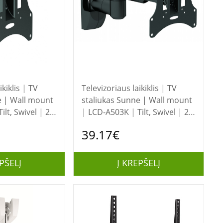
ikiklis | TV
Televizoriaus laikiklis | TV
staliukas Sunne | Wall mount
lt, Swivel | 23-
| LCD-A503K | Tilt, Swivel | 23-
m weight
42 " | Maximum weight
39.17€
 | Black
(capacity) 30 kg | Black
PŠELĮ
Į KREPŠELĮ