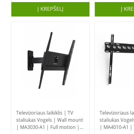
Į KREPŠELĮ
Į KRE
Televizoriaus laikiklis | TV
Televizoriaus la
staliukas Vogels | Wall mount
staliukas Vogels | Wall mount
| MA3030-A1 | Full motion |
| MA4010-A1 | T