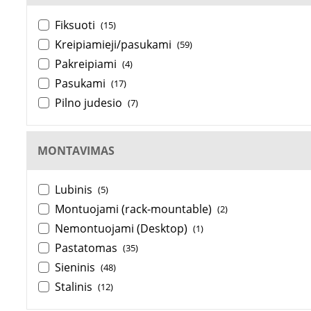
Fiksuoti
(15)
Kreipiamieji/pasukami
(59)
Pakreipiami
(4)
Pasukami
(17)
Pilno judesio
(7)
MONTAVIMAS
Lubinis
(5)
Montuojami (rack-mountable)
(2)
Nemontuojami (Desktop)
(1)
Pastatomas
(35)
Sieninis
(48)
Stalinis
(12)