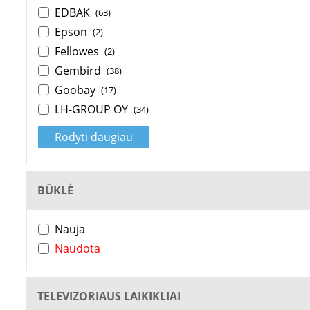
EDBAK
(63)
Epson
(2)
Fellowes
(2)
Gembird
(38)
Goobay
(17)
LH-GROUP OY
(34)
Rodyti daugiau
BŪKLĖ
Nauja
Naudota
TELEVIZORIAUS LAIKIKLIAI