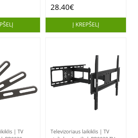
 (capacity) 60
28.40€
PŠELĮ
Į KREPŠELĮ
ikiklis | TV
Televizoriaus laikiklis | TV