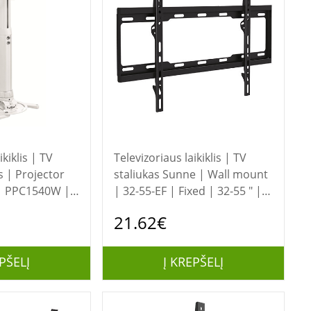
ikiklis | TV
Televizoriaus laikiklis | TV
staliukas Sunne | Wall mount
 | PPC1540W |
| 32-55-EF | Fixed | 32-55 " |
 (capacity) 15
Maximum weight (capacity) 40
21.62€
kg | Black
PŠELĮ
Į KREPŠELĮ