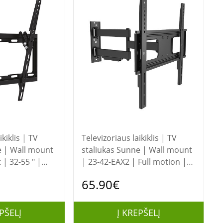
ikiklis | TV
Televizoriaus laikiklis | TV
staliukas Sunne | Wall mount
t | 32-55 " |
| 23-42-EAX2 | Full motion |
 (capacity) 35
32-55 " | Maximum weight
65.90€
(capacity) 50 kg | Black
PŠELĮ
Į KREPŠELĮ