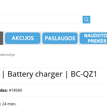
pakrovėjai
s | Pakrovėjas Sony | Battery charger | BC-QZ1
odas:
#18589
a:
24 mėn.