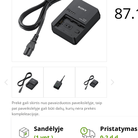
87.
Prekė gali skirtis nuo pavaizduotos paveikslėlyje, taip
pat paveikslėlyje gali būti dalių, kurių nėra prekės
komplektacijoje.
Sandėlyje
Pristatymas
(1 vnt.)
0-2 d.d.