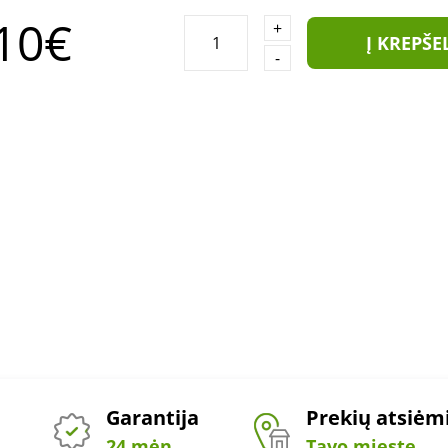
10€
+
Į KREPŠE
-
Garantija
Prekių atsiė
24 mėn.
Tavo mieste