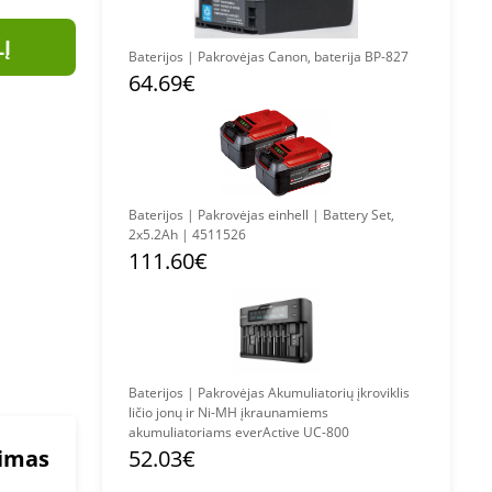
LĮ
Baterijos | Pakrovėjas Canon, baterija BP-827
64.69€
Baterijos | Pakrovėjas einhell | Battery Set,
2x5.2Ah | 4511526
111.60€
Baterijos | Pakrovėjas Akumuliatorių įkroviklis
ličio jonų ir Ni-MH įkraunamiems
akumuliatoriams everActive UC-800
mimas
52.03€