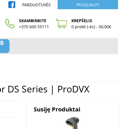
PARDUOTUVĖS
PRISIJUNGTI
SKAMBINKITE
KREPŠELIS
+370 600 55111
0 prekė (-ės) - 00,00€
odule for DS Series | ProDVX
Susiję Produktai