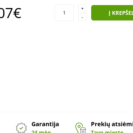
07€
+
Į KREPŠE
-
Garantija
Prekių atsiė
24 mėn.
Tavo mieste