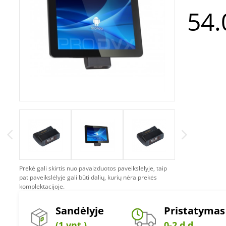
54.
Prekė gali skirtis nuo pavaizduotos paveikslėlyje, taip
pat paveikslėlyje gali būti dalių, kurių nėra prekės
komplektacijoje.
Sandėlyje
Pristatymas
(1 vnt.)
0-2 d.d.