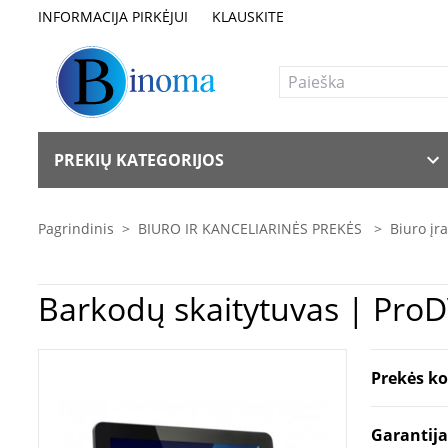
INFORMACIJA PIRKĖJUI
KLAUSKITE
PREKIŲ KATEGORIJOS
Pagrindinis
>
BIURO IR KANCELIARINĖS PREKĖS
>
Biuro įr
Barkod
Prekės k
Garantij