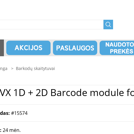
anga
>
Barkodų skaitytuvai
ų skaitytuvas | ProDVX 1D + 2D Barcode m
odas:
#15574
a:
24 mėn.