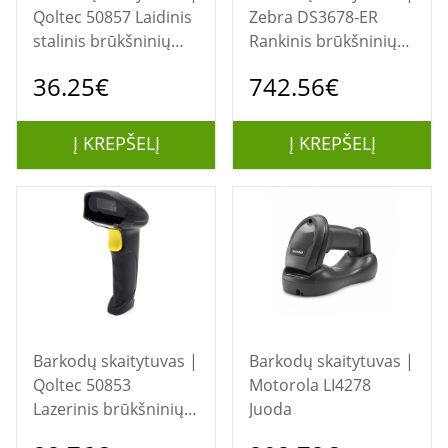
Qoltec 50857 Laidinis
Zebra DS3678-ER
stalinis brūkšninių
Rankinis brūkšninių
kodų skaitytuvas 1D |
kodų skaitytuvas
36.25€
742.56€
2D
1D/2D Lazeris Juoda,
Žalia
Į KREPŠELĮ
Į KREPŠELĮ
Barkodų skaitytuvas |
Barkodų skaitytuvas |
Qoltec 50853
Motorola LI4278
Lazerinis brūkšninių
Juoda
kodų skaitytuvas 1D |