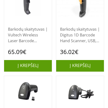
Barkodų skaitytuvas |
Barkodų skaitytuvas |
Vultech Wireless
Digitus 1D Barcode
Laser Barcode
Hand Scanner, USB,
Scanner, USB, Black,
DA-81001
65.09€
36.02€
BC-06W
Į KREPŠELĮ
Į KREPŠELĮ