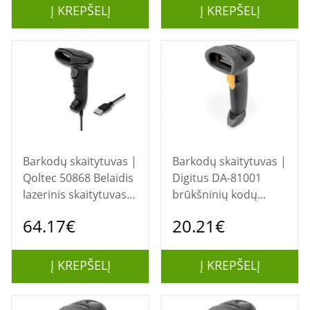
Į KREPŠELĮ
Į KREPŠELĮ
Barkodų skaitytuvas |
Barkodų skaitytuvas |
Qoltec 50868 Belaidis
Digitus DA-81001
lazerinis skaitytuvas
brūkšninių kodų
1D | 2D | Juoda
skaitytuvas Rankinis
64.17€
20.21€
brūkšninių kodų
skaitytuvas 1D
Linijinis Juoda
Į KREPŠELĮ
Į KREPŠELĮ