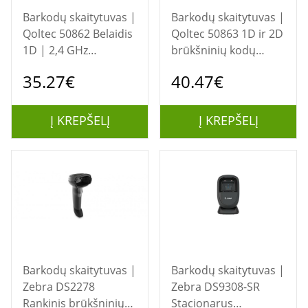
Barkodų skaitytuvas |
Barkodų skaitytuvas |
Qoltec 50862 Belaidis
Qoltec 50863 1D ir 2D
1D | 2,4 GHz
brūkšninių kodų
brūkšninių kodų
skaitytuvas | USB
35.27€
40.47€
skaitytuvas
Į KREPŠELĮ
Į KREPŠELĮ
Barkodų skaitytuvas |
Barkodų skaitytuvas |
Zebra DS2278
Zebra DS9308-SR
Rankinis brūkšninių
Stacionarus