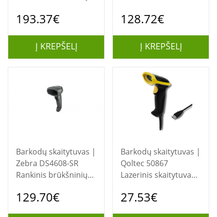
kodų skaitytuvas
brūkšninių kodų
193.37€
128.72€
1D/2D LED Juoda
skaitytuvas 1D/2D
LED Juoda
Į KREPŠELĮ
Į KREPŠELĮ
Barkodų skaitytuvas |
Barkodų skaitytuvas |
Zebra DS4608-SR
Qoltec 50867
Rankinis brūkšninių
Lazerinis skaitytuvas
kodų skaitytuvas
1D | 2D | USB |
129.70€
27.53€
1D/2D LED Juoda
Juoda