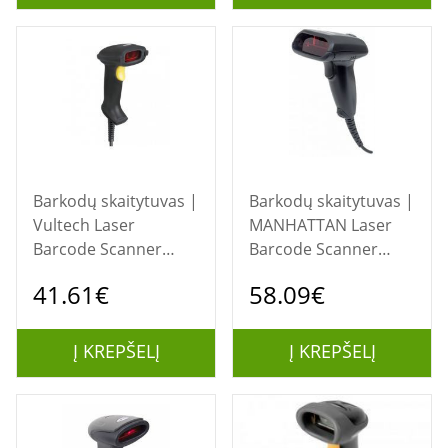
Bluetooth/ Scanner
Barkodų skaitytuvas |
Barkodų skaitytuvas |
Vultech Laser
MANHATTAN Laser
Barcode Scanner
Barcode Scanner
350mm Scan Depth,
300mm Scan Depth,
41.61€
58.09€
USB, Black, BC-01,
USB, 177665
25356
Į KREPŠELĮ
Į KREPŠELĮ