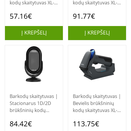
kodų skaitytuvas XL-
kodų skaitytuvas XL-
3610
2610
57.16€
91.77€
Į KREPŠELĮ
Į KREPŠELĮ
Barkodų skaitytuvas |
Barkodų skaitytuvas |
Stacionarus 1D/2D
Bevielis brūkšninių
brūkšninių kodų
kodų skaitytuvas XL-
skaitytuvas XL-2600A
9620C
84.42€
113.75€