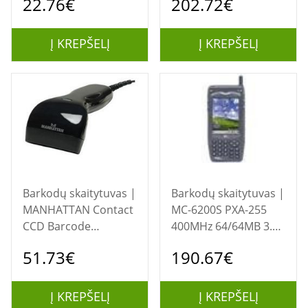
22.76€
202.72€
2D | Juoda
Į KREPŠELĮ
Į KREPŠELĮ
Barkodų skaitytuvas |
Barkodų skaitytuvas |
MANHATTAN Contact
MC-6200S PXA-255
CCD Barcode
400MHz 64/64MB 3.5
Scanner, 80mm, USB,
LCD Touchscreen
51.73€
190.67€
Black, 401517
USB Serial Battery
(2x) Windows CE.NET
4.2/ IP54/ WLAN/
Į KREPŠELĮ
Į KREPŠELĮ