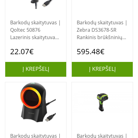
Barkodų skaitytuvas |
Barkodų skaitytuvas |
Qoltec 50876
Zebra DS3678-SR
Lazerinis skaitytuvas
Rankinis brūkšninių
1D | USB | Juoda
kodų skaitytuvas
22.07€
595.48€
1D/2D LED Juoda,
Žalia
Į KREPŠELĮ
Į KREPŠELĮ
Barkodų skaitytuvas |
Barkodų skaitytuvas |