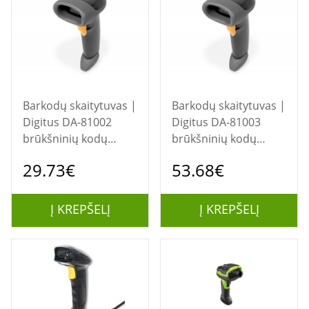
Barkodų skaitytuvas |
Barkodų skaitytuvas |
Digitus DA-81002
Digitus DA-81003
brūkšninių kodų
brūkšninių kodų
skaitytuvas Rankinis
skaitytuvas Rankinis
29.73€
53.68€
brūkšninių kodų
brūkšninių kodų
skaitytuvas 1D/2D
skaitytuvas 1D/2D
CMOS Juoda
CMOS Juoda
Į KREPŠELĮ
Į KREPŠELĮ