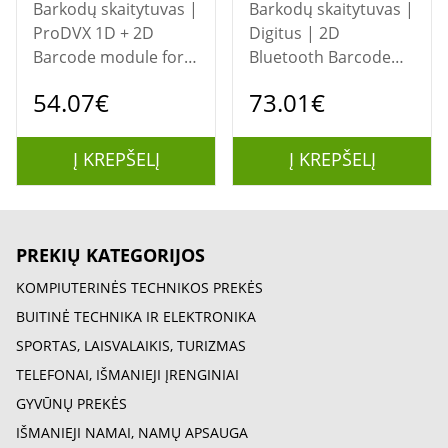
Barkodų skaitytuvas |
Barkodų skaitytuvas |
ProDVX 1D + 2D
Digitus | 2D
Barcode module for
Bluetooth Barcode
DS Series | ProDVX
Scanner DA-81003
54.07€
73.01€
Į KREPŠELĮ
Į KREPŠELĮ
PREKIŲ KATEGORIJOS
KOMPIUTERINĖS TECHNIKOS PREKĖS
BUITINĖ TECHNIKA IR ELEKTRONIKA
SPORTAS, LAISVALAIKIS, TURIZMAS
TELEFONAI, IŠMANIEJI ĮRENGINIAI
GYVŪNŲ PREKĖS
IŠMANIEJI NAMAI, NAMŲ APSAUGA