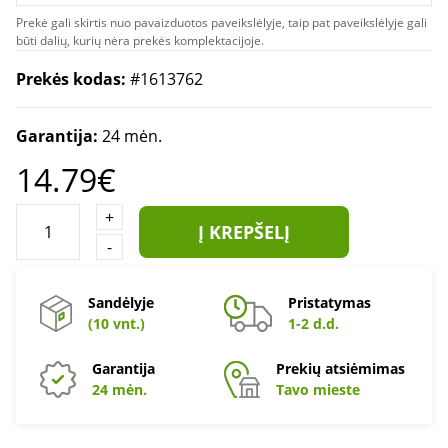
Prekė gali skirtis nuo pavaizduotos paveikslėlyje, taip pat paveikslėlyje gali
būti dalių, kurių nėra prekės komplektacijoje.
Prekės kodas:
#1613762
Garantija:
24 mėn.
14.79€
+
Į KREPŠELĮ
-
Sandėlyje
Pristatymas
(10 vnt.)
1-2 d.d.
Garantija
Prekių atsiėmimas
24 mėn.
Tavo mieste