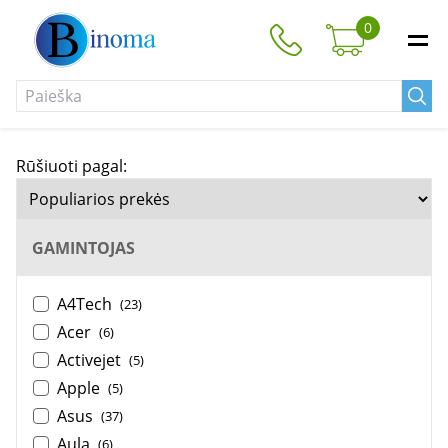
0
Rūšiuoti pagal:
GAMINTOJAS
A4Tech
(23)
Acer
(6)
Activejet
(5)
Apple
(5)
Asus
(37)
Aula
(6)