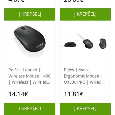
Į KREPŠELĮ
Į KREPŠELĮ
Pelės | Lenovo |
Pelės | Asus |
Wireless Mouse | 400
Ergonomic Mouse |
| Wireless | Wireless
UX300 PRO | Wired
mouse | 2.4 GHz
optical | Wired
14.14€
11.81€
Wireless via Nano
optical mouse | USB
USB | Black | 1
2.0 | Black
year(s)
Į KREPŠELĮ
Į KREPŠELĮ