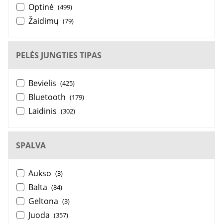
Optinė
(499)
Žaidimų
(79)
PELĖS JUNGTIES TIPAS
Bevielis
(425)
Bluetooth
(179)
Laidinis
(302)
SPALVA
Aukso
(3)
Balta
(84)
Geltona
(3)
Juoda
(357)