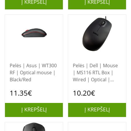
Į KREPŠELĮ
Į KREPŠELĮ
Pelės | Asus | WT300
Pelės | Dell | Mouse
RF | Optical mouse |
| MS116 RTL Box |
Black/Red
Wired | Optical |
Black
11.35€
10.20€
Į KREPŠELĮ
Į KREPŠELĮ