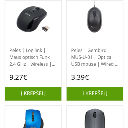
Pelės | Logilink |
Pelės | Gembird |
Maus optisch Funk
MUS-U-01 | Optical
2.4 GHz | wireless |
USB mouse | Wired |
2.4GH wireless mini
Black
9.27€
3.39€
mouse with autolink |
Black
Į KREPŠELĮ
Į KREPŠELĮ