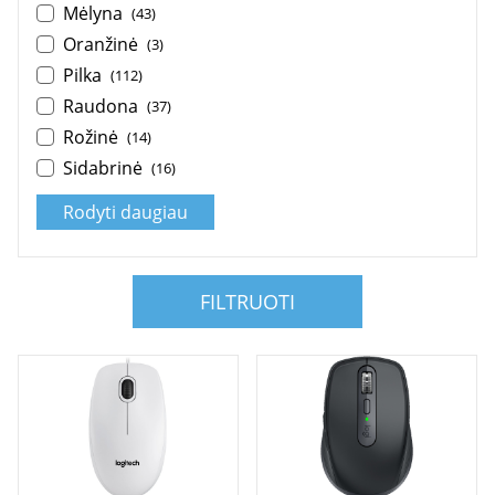
Mėlyna
(43)
Oranžinė
(3)
Pilka
(112)
Raudona
(37)
Rožinė
(14)
Sidabrinė
(16)
Rodyti daugiau
FILTRUOTI