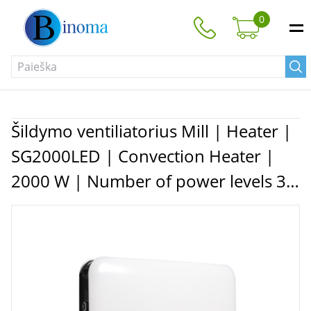
0
Šildymo ventiliatorius Mill | Heater |
SG2000LED | Convection Heater |
2000 W | Number of power levels 3 |
Suitable for rooms up to 5-20 m² |
White