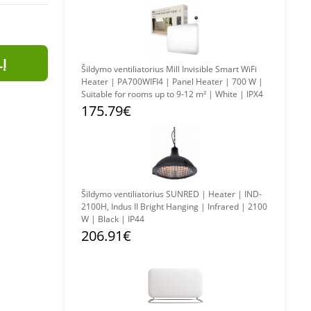
LĮ
Šildymo ventiliatorius Mill Invisible Smart WiFi
Heater | PA700WIFI4 | Panel Heater | 700 W |
Suitable for rooms up to 9-12 m² | White | IPX4
175.79€
Šildymo ventiliatorius SUNRED | Heater | IND-
2100H, Indus II Bright Hanging | Infrared | 2100
W | Black | IP44
206.91€