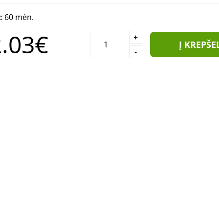
a:
60 mėn.
.03€
+
Į KREPŠE
-