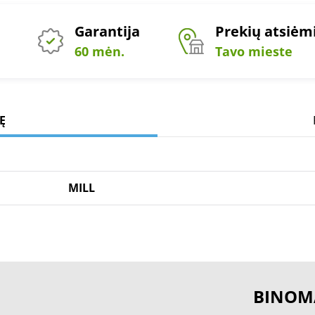
Garantija
Prekių atsiė
60 mėn.
Tavo mieste
Ę
MILL
BINOM