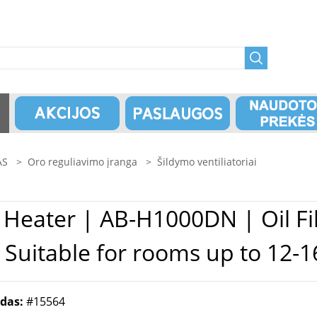
AS
>
Oro reguliavimo įranga
>
Šildymo ventiliatoriai
Suitable for rooms up to 12-1
odas:
#15564