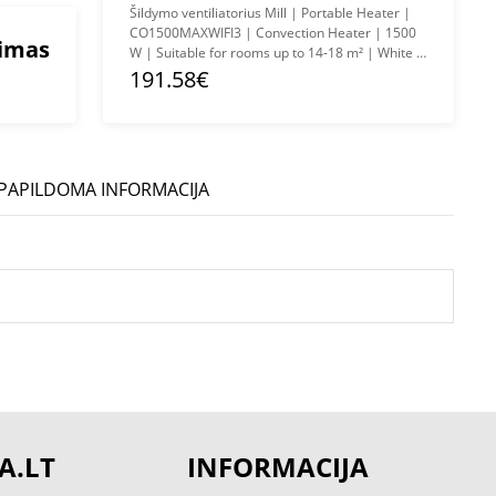
Šildymo ventiliatorius Mill | Portable Heater |
CO1500MAXWIFI3 | Convection Heater | 1500
mimas
W | Suitable for rooms up to 14-18 m² | White |
IPX4
191.58€
PAPILDOMA INFORMACIJA
A.LT
INFORMACIJA