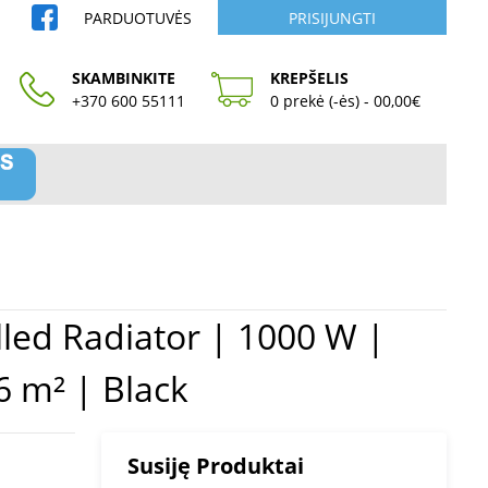
PARDUOTUVĖS
PRISIJUNGTI
SKAMBINKITE
KREPŠELIS
+370 600 55111
0 prekė (-ės) - 00,00€
6 m² | Black
Susiję Produktai