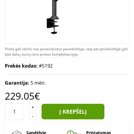
Prekė gali skirtis nuo pavaizduotos paveikslėlyje, taip pat paveikslėlyje gali
būti dalių, kurių nėra prekės komplektacijoje.
Prekės kodas:
#5192
Garantija:
5 mėn.
229.05€
+
Į KREPŠELĮ
-
Sandėlyje
Pristatymas