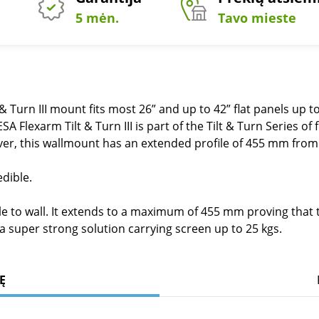
5 mėn.
Tavo mieste
Turn III mount fits most 26” and up to 42” flat panels up to 2
Flexarm Tilt & Turn III is part of the Tilt & Turn Series of f
er, this wallmount has an extended profile of 455 mm from 
edible.
 to wall. It extends to a maximum of 455 mm proving that thi
g a super strong solution carrying screen up to 25 kgs.
Ę