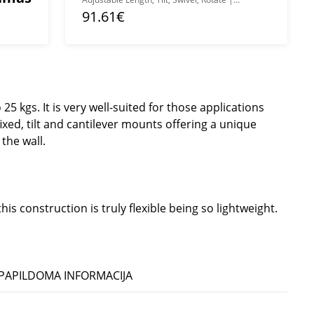
Maximum weight (capacity) 25 kg | White
91.61€
5 kgs. It is very well-suited for those applications
ixed, tilt and cantilever mounts offering a unique
the wall.
s construction is truly flexible being so lightweight.
PAPILDOMA INFORMACIJA