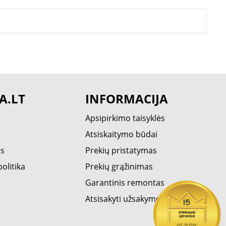
A.LT
INFORMACIJA
Apsipirkimo taisyklės
Atsiskaitymo būdai
ės
Prekių pristatymas
olitika
Prekių grąžinimas
Garantinis remontas
Atsisakyti užsakymo