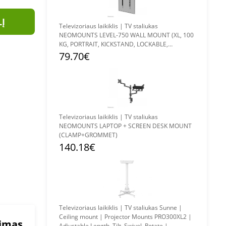
LĮ
Televizoriaus laikiklis | TV staliukas
NEOMOUNTS LEVEL-750 WALL MOUNT (XL, 100
KG, PORTRAIT, KICKSTAND, LOCKABLE,
CONNECTABLE, VESA 500X800)
79.70€
Televizoriaus laikiklis | TV staliukas
NEOMOUNTS LAPTOP + SCREEN DESK MOUNT
(CLAMP+GROMMET)
140.18€
Televizoriaus laikiklis | TV staliukas Sunne |
Ceiling mount | Projector Mounts PRO300XL2 |
mimas
Adjustable Length, Tilt, Swivel, Rotate |