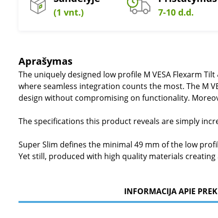
(1 vnt.)
7-10 d.d.
Aprašymas
The uniquely designed low profile M VESA Flexarm Tilt & 
where seamless integration counts the most. The M VESA 
design without compromising on functionality. Moreov
The specifications this product reveals are simply incr
Super Slim defines the minimal 49 mm of the low profile
Yet still, produced with high quality materials creatin
INFORMACIJA APIE PREK