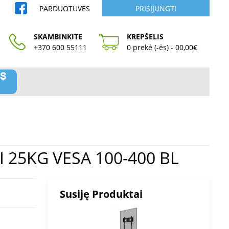
PARDUOTUVĖS
PRISIJUNGTI
SKAMBINKITE
KREPŠELIS
+370 600 55111
0 prekė (-ės) - 00,00€
 MB TILT&amp;TURN III 25KG VESA 100-400 BL
Susiję Produktai