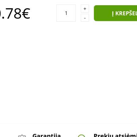
.78€
+
Į KREPŠE
-
Garantija
Prekių atsiė