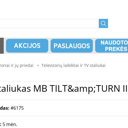
zoriai ir jų priedai
>
Televizorių laikikliai ir TV staliukai
Televizoriaus laikiklis | TV staliukas
odas:
#6175
a:
5 mėn.