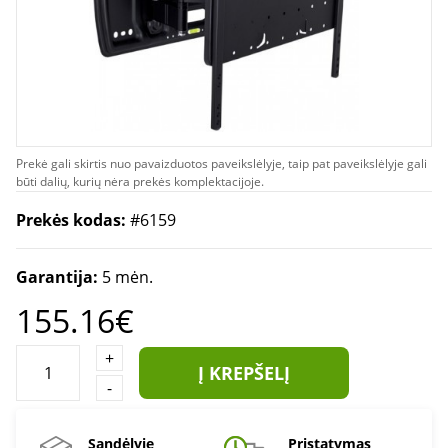
Prekė gali skirtis nuo pavaizduotos paveikslėlyje, taip pat paveikslėlyje gali
būti dalių, kurių nėra prekės komplektacijoje.
Prekės kodas:
#6159
Garantija:
5 mėn.
155.16€
+
Į KREPŠELĮ
-
Sandėlyje
Pristatymas