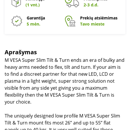
(1 vnt.)
2-3 d.d.
Garantija
Prekių atsiėmimas
5 mėn.
Tavo mieste
Aprašymas
M VESA Super Slim Tilt & Turn ends an era of bulky and
heavy arms needed to flex, tilt and turn. If your aim is
to find a discreet partner for that new LED, LCD or
plasma in a light weight, super strong solution not
visible from any side yet giving you a maximum
flexibility then the M VESA Super Slim Tilt & Turn is
your choice.
The uniquely designed low profile M VESA Super Slim
Tilt & Turn mount fits most 26” and up to 55” flat
panels up to 40 kgs. It is very well-suited for those