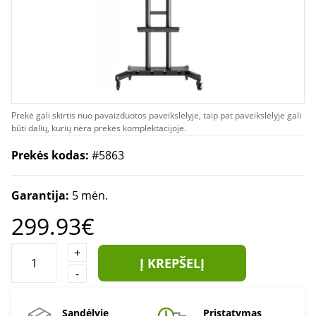
Prekė gali skirtis nuo pavaizduotos paveikslėlyje, taip pat paveikslėlyje gali
būti dalių, kurių nėra prekės komplektacijoje.
Prekės kodas:
#5863
Garantija:
5 mėn.
299.93€
+
Į KREPŠELĮ
-
Sandėlyje
Pristatymas