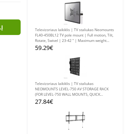
LĮ
Televizoriaus laikiklis | TV staliukas Neomounts
FL40-450BL12 TV pole mount | Full motion, Tilt,
Rotate, Swivel | 23-42 " | Maximum weight
(capacity) 25 kg | Black
59.29€
Televizoriaus laikiklis | TV staliukas
NEOMOUNTS LEVEL-750 AV STORAGE RACK
(FOR LEVEL-750 WALL MOUNTS, QUICK
INSTALL)
27.84€