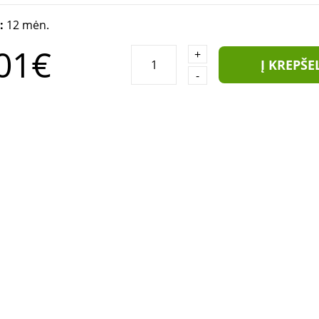
a:
12 mėn.
01€
+
Į KREPŠE
-