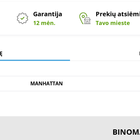
Garantija
Prekių atsiė
12 mėn.
Tavo mieste
Ę
MANHATTAN
BINOM