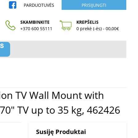
PARDUOTUVĖS
PRISIJUNGTI
SKAMBINKITE
KREPŠELIS
+370 600 55111
0 prekė (-ės) - 00,00€
 to 70" Holds One 37" to 70" TV up to 35 kg, 462426
Susiję Produktai