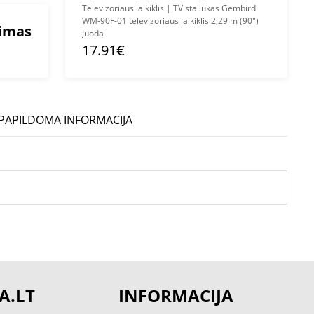
Televizoriaus laikiklis | TV staliukas Gembird
WM-90F-01 televizoriaus laikiklis 2,29 m (90")
mimas
Juoda
17.91€
PAPILDOMA INFORMACIJA
A.LT
INFORMACIJA