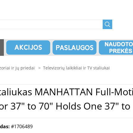
zoriai ir jų priedai
>
Televizorių laikikliai ir TV staliukai
TV Wall Mount with
Post-Leveling Adjustment, for 37"
odas:
#1706489