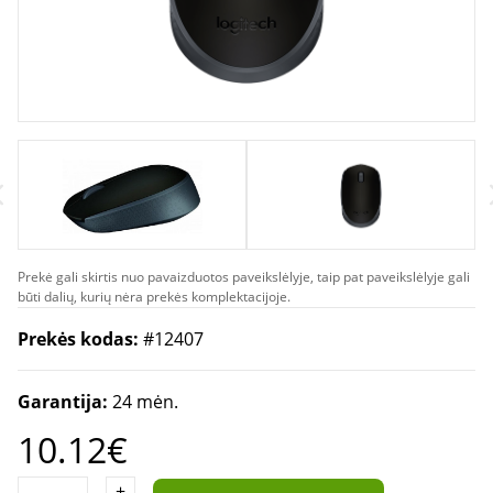
Prekė gali skirtis nuo pavaizduotos paveikslėlyje, taip pat paveikslėlyje gali
būti dalių, kurių nėra prekės komplektacijoje.
Prekės kodas:
#12407
Garantija:
24 mėn.
10.12€
+