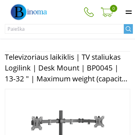
0
Televizoriaus laikiklis | TV staliukas
Logilink | Desk Mount | BP0045 |
13-32 " | Maximum weight (capacity)
8 kg | Black