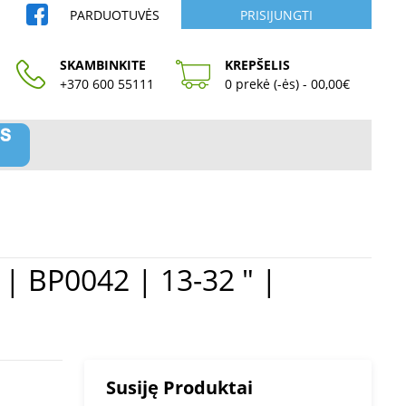
PARDUOTUVĖS
PRISIJUNGTI
SKAMBINKITE
KREPŠELIS
+370 600 55111
0 prekė (-ės) - 00,00€
Susiję Produktai