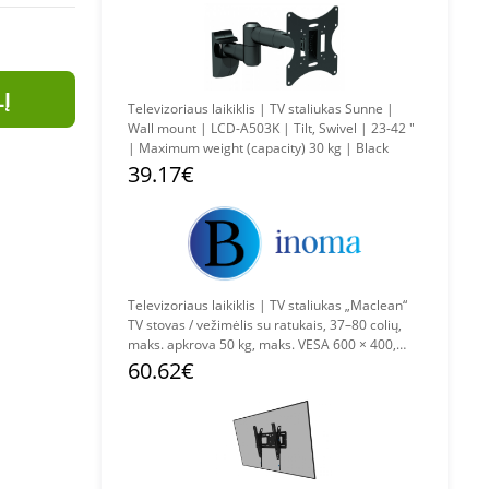
LĮ
Televizoriaus laikiklis | TV staliukas Sunne |
Wall mount | LCD-A503K | Tilt, Swivel | 23-42 "
| Maximum weight (capacity) 30 kg | Black
39.17€
Televizoriaus laikiklis | TV staliukas „Maclean“
TV stovas / vežimėlis su ratukais, 37–80 colių,
maks. apkrova 50 kg, maks. VESA 600 × 400,
baltas, MC-180 W
60.62€