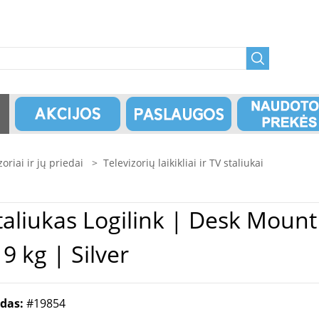
zoriai ir jų priedai
>
Televizorių laikikliai ir TV staliukai
BP0042 | 13-32 " |
 kg | Silver
odas:
#19854