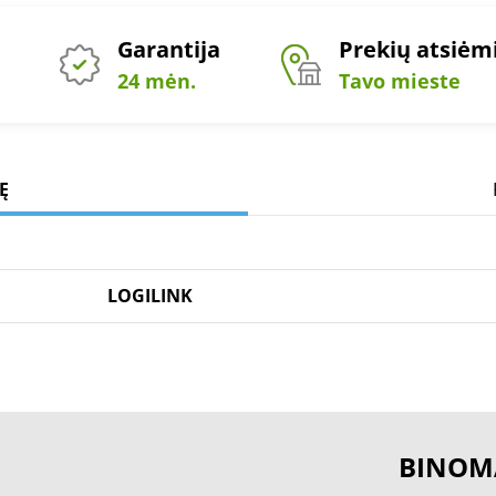
Garantija
Prekių atsiė
24 mėn.
Tavo mieste
Ę
LOGILINK
BINOM