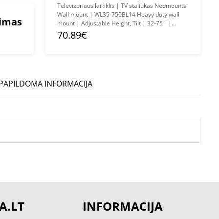
Televizoriaus laikiklis | TV staliukas Neomounts
Wall mount | WL35-750BL14 Heavy duty wall
mimas
mount | Adjustable Height, Tilt | 32-75 " |
Maximum weight (capacity) 100 kg | Black
70.89€
PAPILDOMA INFORMACIJA
A.LT
INFORMACIJA