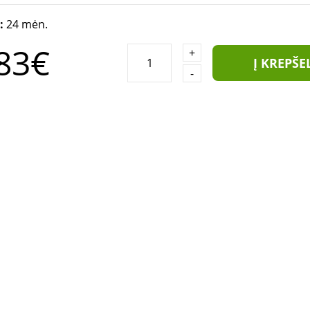
a:
24 mėn.
83€
+
Į KREPŠE
-