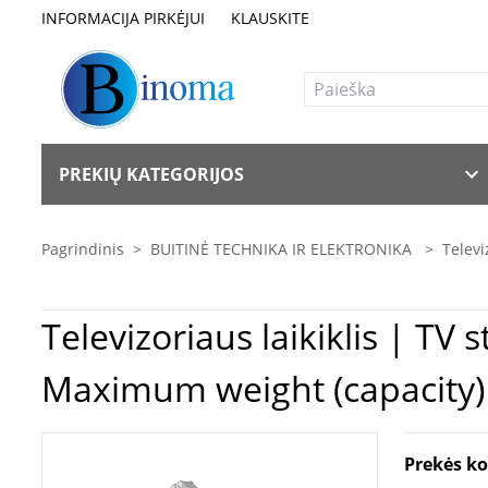
INFORMACIJA PIRKĖJUI
KLAUSKITE
PREKIŲ KATEGORIJOS
Pagrindinis
>
BUITINĖ TECHNIKA IR ELEKTRONIKA
>
Televi
Televizoriaus laikiklis | TV staliukas Logilink | Desk Mount | 
Maximum weight (capacity) 9
Prekės k