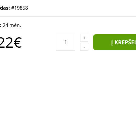
odas:
#19858
a:
24 mėn.
22€
+
Į KREPŠE
-