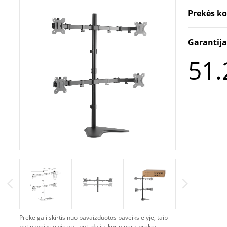
Prekės k
Garantij
51.
Prekė gali skirtis nuo pavaizduotos paveikslėlyje, taip
pat paveikslėlyje gali būti dalių, kurių nėra prekės