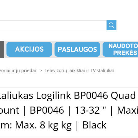
zoriai ir jų priedai
>
Televizorių laikikliai ir TV staliukai
Monitor Desk Stand
Mount | BP0046 | 13-32 " | Ma
Carrying capacity of each arm: Max. 8 kg kg | Black