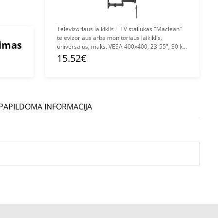
Televizoriaus laikiklis | TV staliukas "Maclean"
televizoriaus arba monitoriaus laikiklis,
mimas
universalus, maks. VESA 400x400, 23-55", 30 kg,
juodas, MC-701N
15.52€
PAPILDOMA INFORMACIJA