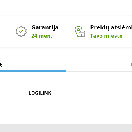
Garantija
Prekių atsiė
24 mėn.
Tavo mieste
Ę
LOGILINK