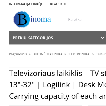
INFORMACIJA PIRKĖJUI
KLAUSKITE
PREKIŲ KATEGORIJOS
Pagrindinis
>
BUITINĖ TECHNIKA IR ELEKTRONIKA
>
Televi
Televizoriaus laikiklis | TV staliukas Logilink BP0046 Quad 
13"-32'' | Logilink | Desk 