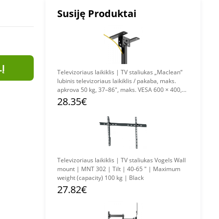
Susiję Produktai
LĮ
Televizoriaus laikiklis | TV staliukas „Maclean“
lubinis televizoriaus laikiklis / pakaba, maks.
apkrova 50 kg, 37–86", maks. VESA 600 × 400,
MC-173
28.35€
Televizoriaus laikiklis | TV staliukas Vogels Wall
mount | MNT 302 | Tilt | 40-65 " | Maximum
weight (capacity) 100 kg | Black
27.82€