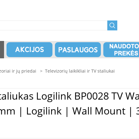
zoriai ir jų priedai
>
Televizorių laikikliai ir TV staliukai
ount, 37"-70", tilt
5mm | Logilink | Wall Mount |