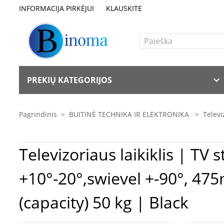
INFORMACIJA PIRKĖJUI
KLAUSKITE
PREKIŲ KATEGORIJOS
Pagrindinis
>
BUITINĖ TECHNIKA IR ELEKTRONIKA
>
Televi
Televizoriaus laikiklis | TV staliukas Logilink BP0028 TV Wall m
+10°-20°,swievel +-90°, 47
(capacity) 50 kg | Black