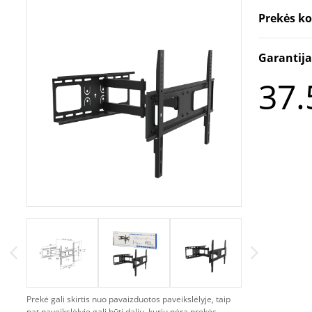
Prekės k
Garantij
37.
Prekė gali skirtis nuo pavaizduotos paveikslėlyje, taip
pat paveikslėlyje gali būti dalių, kurių nėra prekės