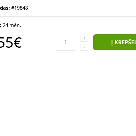
odas:
#19848
a:
24 mėn.
55€
+
Į KREPŠE
-