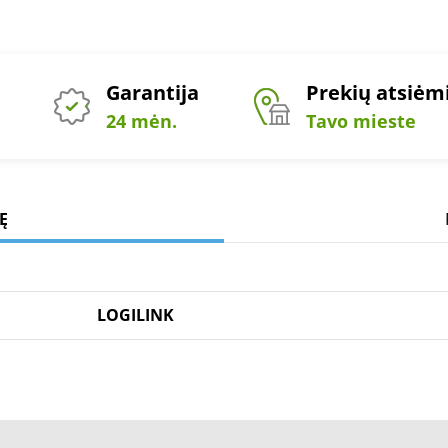
Garantija
Prekių atsiė
24 mėn.
Tavo mieste
Ę
LOGILINK