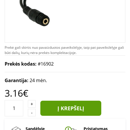
Prekė gali skirtis nuo pavaizduotos paveikslėlyje, taip pat paveikslėlyje gali
būti dalių, kurių nėra prekės komplektacijoje.
Prekės kodas:
#16902
Garantija:
24 mėn.
3.16€
+
Į KREPŠELĮ
-
Sandėlyje
Pristatymas