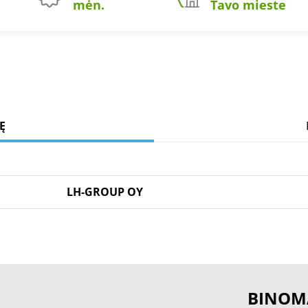
mėn.
Tavo mieste
Ę
LH-GROUP OY
BINOM