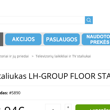
zoriai ir jų priedai
>
Televizorių laikikliai ir TV staliukai
Televizoriaus laikiklis | TV staliuk
odas:
#5890
+