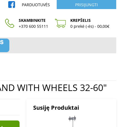
PARDUOTUVĖS
PRISIJUNGTI
SKAMBINKITE
KREPŠELIS
+370 600 55111
0 prekė (-ės) - 00,00€
as LH-GROUP FLOOR STAND WITH WHEELS 32-60"
Susiję Produktai