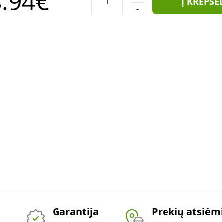
.94€
Į KREPŠE
-
Garantija
Prekių atsiė