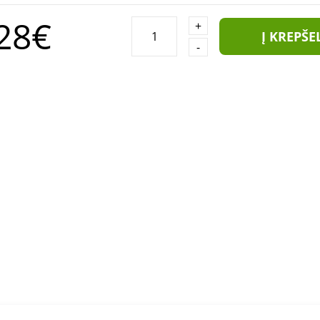
28€
+
Į KREPŠE
-