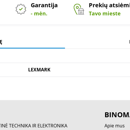
Garantija
Prekių atsiė
- mėn.
Tavo mieste
Ę
LEXMARK
BINOM
TINĖ TECHNIKA IR ELEKTRONIKA
Apie mus