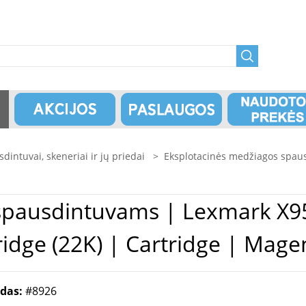
dintuvai, skeneriai ir jų priedai
>
Eksplotacinės medžiagos spau
xmark X950X2MG | X95x Magenta
ridge (22K) | Cartridge | Mage
odas:
#8926