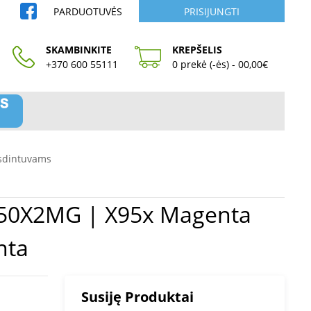
PARDUOTUVĖS
PRISIJUNGTI
SKAMBINKITE
KREPŠELIS
+370 600 55111
0 prekė (-ės) - 00,00€
sdintuvams
nta
Susiję Produktai