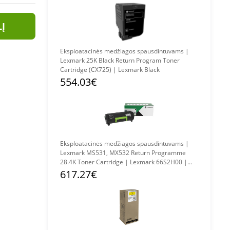
LĮ
Eksploatacinės medžiagos spausdintuvams |
Lexmark 25K Black Return Program Toner
Cartridge (CX725) | Lexmark Black
554.03€
Eksploatacinės medžiagos spausdintuvams |
Lexmark MS531, MX532 Return Programme
28.4K Toner Cartridge | Lexmark 66S2H00 |
Cartridge CollecReturn Program (LRP) | Toner
617.27€
cartridge | Black & white