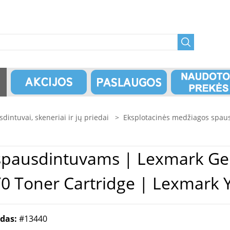
dintuvai, skeneriai ir jų priedai
>
Eksplotacinės medžiagos spau
rk Genuine High Capacity Yellow
 Toner Cartridge | Lexmark 
odas:
#13440