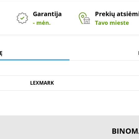
Garantija
Prekių atsiė
- mėn.
Tavo mieste
Ę
LEXMARK
BINOM