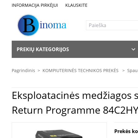
INFORMACIJA PIRKĖJUI
KLAUSKITE
PREKIŲ KATEGORIJOS
Pagrindinis
>
KOMPIUTERINĖS TECHNIKOS PREKĖS
>
Spaus
Eksploatacinės medžiagos spausdintuvams | Lexma
Return Programme 84C2HY0
Prekės k