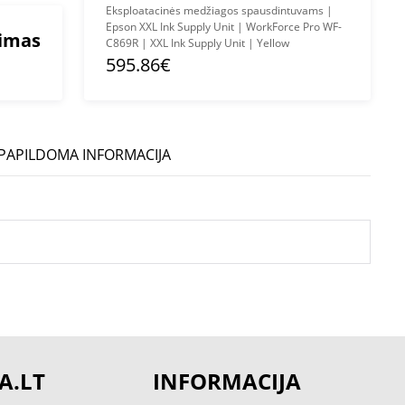
Eksploatacinės medžiagos spausdintuvams |
Epson XXL Ink Supply Unit | WorkForce Pro WF-
mimas
C869R | XXL Ink Supply Unit | Yellow
595.86€
PAPILDOMA INFORMACIJA
A.LT
INFORMACIJA