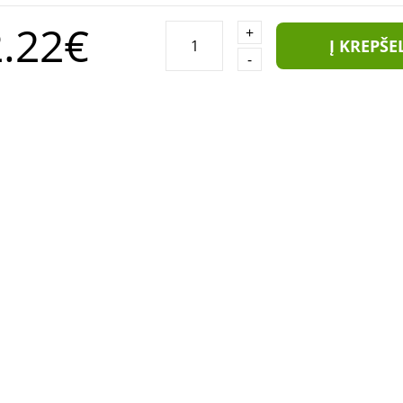
.22€
+
Į KREPŠE
-