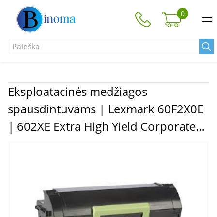
0
Eksploatacinės medžiagos
spausdintuvams | Lexmark 60F2X0E
| 602XE Extra High Yield Corporate
Cartridge (20k) | Cartridge | Black