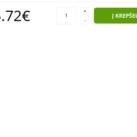
.72€
+
Į KREPŠE
-