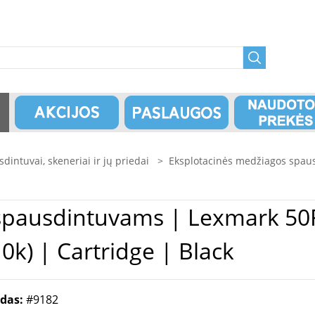
dintuvai, skeneriai ir jų priedai
>
Eksplotacinės medžiagos spau
ark 50F2X0E | 502XE Extra High
0k) | Cartridge | Black
odas:
#9182