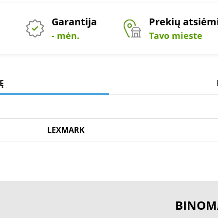
Garantija
Prekių atsiė
- mėn.
Tavo mieste
Ę
LEXMARK
BINOM