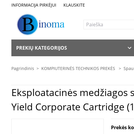
INFORMACIJA PIRKĖJUI
KLAUSKITE
PREKIŲ KATEGORIJOS
Pagrindinis
>
KOMPIUTERINĖS TECHNIKOS PREKĖS
>
Spaus
Eksploatacinės medžiagos spausdintuvams | Lexm
Yield Corporate Cartridge (1
Prekės k