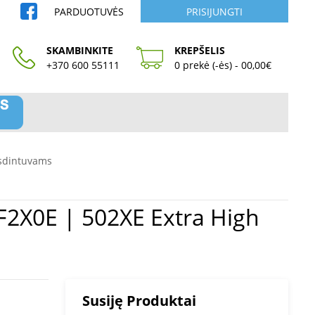
PARDUOTUVĖS
PRISIJUNGTI
SKAMBINKITE
KREPŠELIS
+370 600 55111
0 prekė (-ės) - 00,00€
sdintuvams
Susiję Produktai