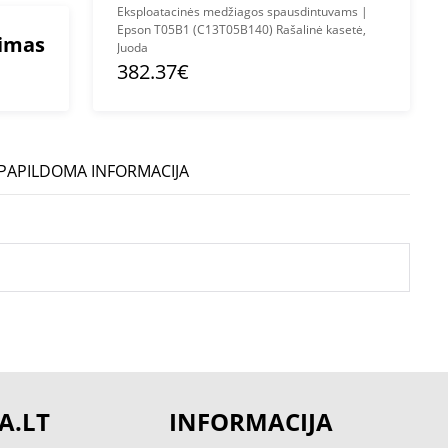
Eksploatacinės medžiagos spausdintuvams |
Epson T05B1 (C13T05B140) Rašalinė kasetė,
mimas
Juoda
382.37€
PAPILDOMA INFORMACIJA
A.LT
INFORMACIJA