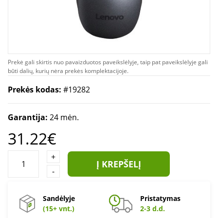
Prekė gali skirtis nuo pavaizduotos paveikslėlyje, taip pat paveikslėlyje gali
būti dalių, kurių nėra prekės komplektacijoje.
Prekės kodas:
#19282
Garantija:
24 mėn.
31.22€
+
Į KREPŠELĮ
-
Sandėlyje
Pristatymas
(15+ vnt.)
2-3 d.d.