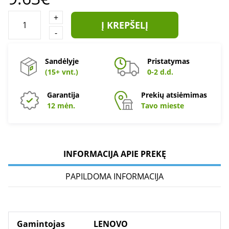
+
Į KREPŠELĮ
-
Sandėlyje
Pristatymas
(15+ vnt.)
0-2 d.d.
Garantija
Prekių atsiėmimas
12 mėn.
Tavo mieste
INFORMACIJA APIE PREKĘ
PAPILDOMA INFORMACIJA
Gamintojas
LENOVO