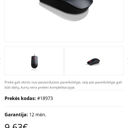
Prekė gali skirtis nuo pavaizduotos paveikslėlyje, taip pat paveikslėlyje gali
būti dalių, kurių nėra prekės komplektacijoje.
Prekės kodas:
#18973
Garantija:
12 mėn.
9.63€