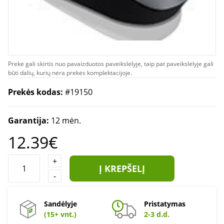
Prekė gali skirtis nuo pavaizduotos paveikslėlyje, taip pat paveikslėlyje gali
būti dalių, kurių nėra prekės komplektacijoje.
Prekės kodas:
#19150
Garantija:
12 mėn.
12.39€
+
Į KREPŠELĮ
-
Sandėlyje
Pristatymas
(15+ vnt.)
2-3 d.d.