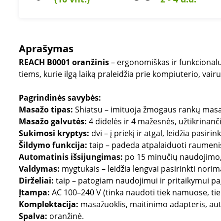
Aprašymas
REACH B0001 oranžinis
– ergonomiškas ir funkcionalu
tiems, kurie ilgą laiką praleidžia prie kompiuterio, vai
Pagrindinės savybės:
Masažo tipas:
Shiatsu – imituoja žmogaus rankų masa
Masažo galvutės:
4 didelės ir 4 mažesnės, užtikrinanč
Sukimosi kryptys:
dvi – į priekį ir atgal, leidžia pasir
Šildymo funkcija:
taip – padeda atpalaiduoti raumenis
Automatinis išsijungimas:
po 15 minučių naudojimo, 
Valdymas:
mygtukais – leidžia lengvai pasirinkti nor
Dirželiai:
taip – patogiam naudojimui ir pritaikymui p
Įtampa:
AC 100–240 V (tinka naudoti tiek namuose, tie
Komplektacija:
masažuoklis, maitinimo adapteris, aut
Spalva:
oranžinė.