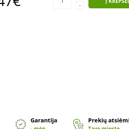
47€
Į KREPŠE
-
Garantija
Prekių atsiė
- mėn.
Tavo mieste