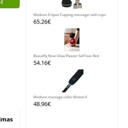
LĮ
Medivon Eclipse Cupping massager with cups
65.26€
Beautifly Rose Glow Pleaser Self love Red
54.16€
Medivon massage collar Motion X
48.96€
mimas