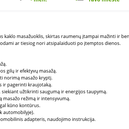
s kaklo masažuoklis, skirtas raumenų įtampai mažinti ir be
ruodami ar tiesiog nori atsipalaiduoti po įtemptos dienos.
žą.
ios gilų ir efektyvų masažą.
inkti norimą masažo kryptį.
 ir pagerinti kraujotaką.
siekiant užtikrinti saugumą ir energijos taupymą.
imą masažo režimą ir intensyvumą.
agal kūno kontūrus.
k automobilyje).
omobilinis adapteris, naudojimo instrukcija.