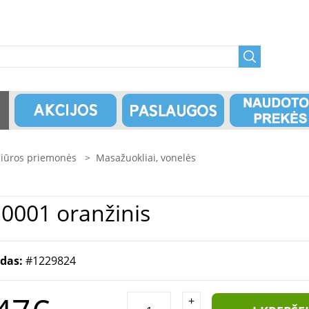
ežiūros priemonės
>
Masažuokliai, vonelės
0001 oranžinis
odas:
#1229824
+