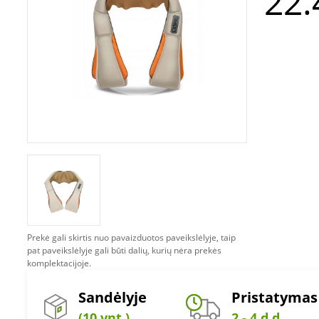
22.
Prekė gali skirtis nuo pavaizduotos paveikslėlyje, taip
pat paveikslėlyje gali būti dalių, kurių nėra prekės
komplektacijoje.
Sandėlyje
Pristatymas
(10 vnt.)
2 - 4 d.d.