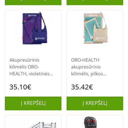
Akupresūrinis
ORO-HEALTH
kilimėlis ORO-
akupresūrinis
HEALTH, violetinės
kilimėlis, pilkos
spalvos
spalvos
35.10€
35.42€
Į KREPŠELĮ
Į KREPŠELĮ