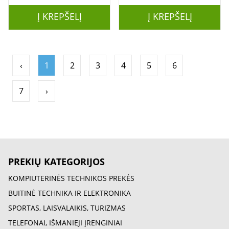
Į KREPŠELĮ
Į KREPŠELĮ
‹
1
2
3
4
5
6
7
›
PREKIŲ KATEGORIJOS
KOMPIUTERINĖS TECHNIKOS PREKĖS
BUITINĖ TECHNIKA IR ELEKTRONIKA
SPORTAS, LAISVALAIKIS, TURIZMAS
TELEFONAI, IŠMANIEJI ĮRENGINIAI