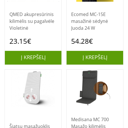
QMED akupresūrinis
Ecomed MC-15E
kilimėlis su pagalvėle
masažinė sėdynė
Violetinė
Juoda 24 W
23.15€
54.28€
Į KREPŠELĮ
Į KREPŠELĮ
Medisana MC 700
Šiatsu masažuoklis
Masažo kilimėlis