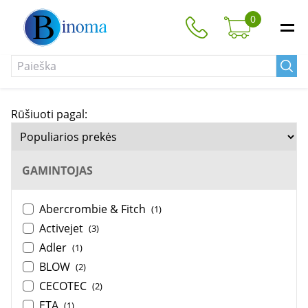
0
Rūšiuoti pagal:
GAMINTOJAS
Abercrombie & Fitch
(1)
Activejet
(3)
Adler
(1)
BLOW
(2)
CECOTEC
(2)
ETA
(1)