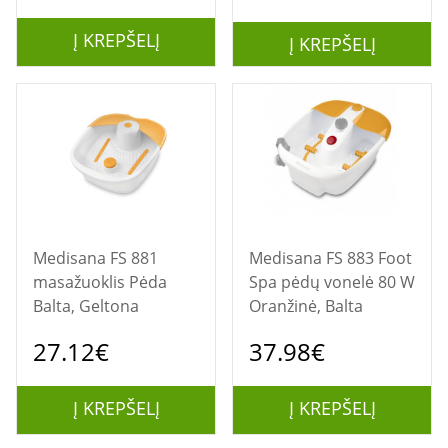
Į KREPŠELĮ
Į KREPŠELĮ
Medisana FS 881
Medisana FS 883 Foot
masažuoklis Pėda
Spa pėdų vonelė 80 W
Balta, Geltona
Oranžinė, Balta
27.12€
37.98€
Į KREPŠELĮ
Į KREPŠELĮ