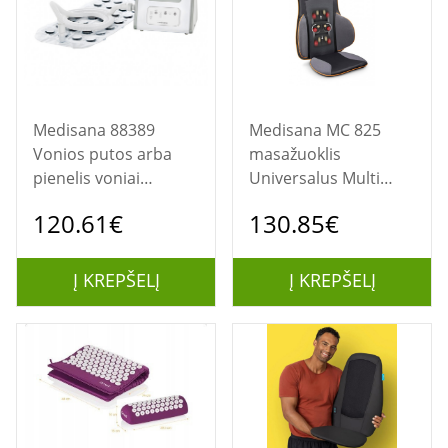
Medisana 88389
Medisana MC 825
Vonios putos arba
masažuoklis
pienelis voniai
Universalus Multi
„Bubble Bath“
spalvos
120.61€
130.85€
Į KREPŠELĮ
Į KREPŠELĮ