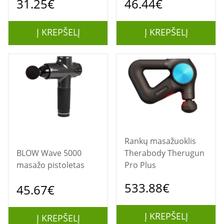
31.25€
46.44€
Į KREPŠELĮ
Į KREPŠELĮ
Rankų masažuoklis
BLOW Wave 5000
Therabody Therugun
masažo pistoletas
Pro Plus
533.88€
45.67€
Į KREPŠELĮ
Į KREPŠELĮ