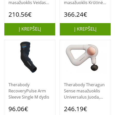
masažuoklis Veidas
masažuoklis Krūtinė,
Juoda
Rankinis, Kojos Juoda,
210.56€
366.24€
Mėlyna
Į KREPŠELĮ
Į KREPŠELĮ
Therabody
Therabody Theragun
RecoveryPulse Arm
Sense masažuoklis
Sleeve Single M dydis
Universalus Juoda,
Balta
96.06€
246.19€