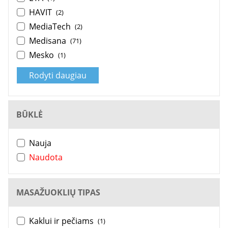
HAVIT
(2)
MediaTech
(2)
Medisana
(71)
Mesko
(1)
Rodyti daugiau
BŪKLĖ
Nauja
Naudota
MASAŽUOKLIŲ TIPAS
Kaklui ir pečiams
(1)