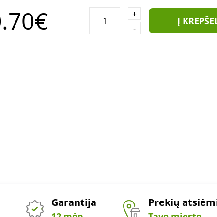
.70€
+
Į KREPŠE
-
Garantija
Prekių atsiė
12 mėn.
Tavo mieste