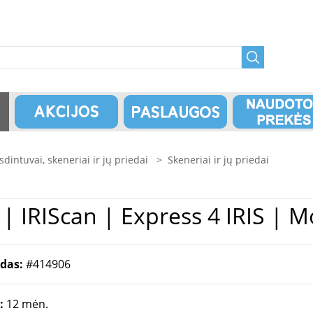
dintuvai, skeneriai ir jų priedai
>
Skeneriai ir jų priedai
iai ir jų priedai | IRIS | IRIScan | Express 
odas:
#414906
a:
12 mėn.