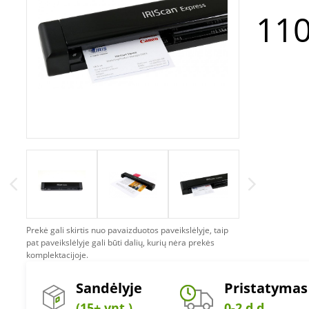
110
Prekė gali skirtis nuo pavaizduotos paveikslėlyje, taip
pat paveikslėlyje gali būti dalių, kurių nėra prekės
komplektacijoje.
Sandėlyje
Pristatymas
(15+ vnt.)
0-2 d.d.