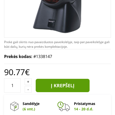
Prekė gali skirtis nuo pavaizduotos paveikslėlyje, taip pat paveikslėlyje gali
būti dalių, kurių nėra prekės komplektacijoje.
Prekės kodas:
#1338147
90.77€
+
Į KREPŠELĮ
-
Sandėlyje
Pristatymas
(6 vnt.)
14 - 20 d.d.